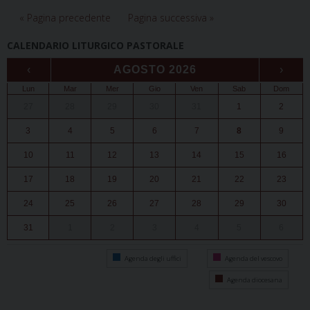
« Pagina precedente
Pagina successiva »
CALENDARIO LITURGICO PASTORALE
‹
AGOSTO 2026
›
Lun
Mar
Mer
Gio
Ven
Sab
Dom
27
28
29
30
31
1
2
3
4
5
6
7
8
9
10
11
12
13
14
15
16
17
18
19
20
21
22
23
24
25
26
27
28
29
30
31
1
2
3
4
5
6
Agenda degli uffici
Agenda del vescovo
Agenda diocesana