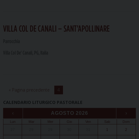
VILLA COL DE CANALI – SANT’APOLLINARE
Parrocchia
Villa Col De' Canali, PG, Italia
« Pagina precedente
4
CALENDARIO LITURGICO PASTORALE
‹
AGOSTO 2026
›
Lun
Mar
Mer
Gio
Ven
Sab
Dom
27
28
29
30
31
1
2