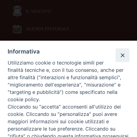
IL VESCOVO
AGENDA PASTORALE
Informativa
DOCUMENTI PASTORALI
Utilizziamo cookie o tecnologie simili per
finalità tecniche e, con il tuo consenso, anche per
ORARI MESSE
altre finalità ("interazioni e funzionalità semplici",
"miglioramento dell'esperienza", "misurazione" e
LITURGIA DELLE ORE
"targeting e pubblicità") come specificato nella
cookie policy.
Cliccando su "accetta" acconsenti all'utilizzo dei
GALLERIE FOTOGRAFICHE
cookie. Cliccando su "personalizza" puoi avere
maggiori informazioni sui cookie utilizzati e
personalizzare le tue preferenze. Cliccando su
GALLERIE VIDEO
"rifiuta" o chiudendo questa informativa proseguirai