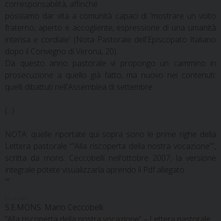
corresponsabilità, affinché
possiamo dar vita a comunità capaci di 'mostrare un volto
fraterno, aperto e accogliente, espressione di una umanità
intensa e cordiale' (Nota Pastorale dell'Episcopato Italiano
dopo il Convegno di Verona, 20).
Da questo anno pastorale vi propongo un cammino in
prosecuzione a quello già fatto, ma nuovo nei contenuti:
quelli dibattuti nell'Assemblea di settembre.
(...)
NOTA: quelle riportate qui sopra sono le prime righe della
Lettera pastorale “”Alla riscoperta della nostra vocazione””,
scritta da mons. Ceccobelli nell'ottobre 2007; la versione
integrale potete visualizzarla aprendo il Pdf allegato.
“”
01-10-2007
S.E.MONS. Mario Ceccobelli
“Alla riscoperta della nostra vocazione” – Lettera pastorale