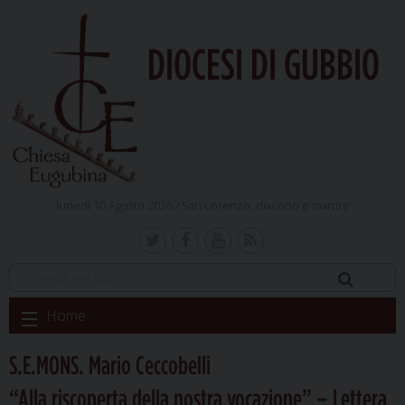
DIOCESI DI GUBBIO
lunedì 10 Agosto 2026 /
San Lorenzo, diacono e martire
Skip
Home
to
content
S.E.MONS. Mario Ceccobelli
“Alla riscoperta della nostra vocazione” – Lettera