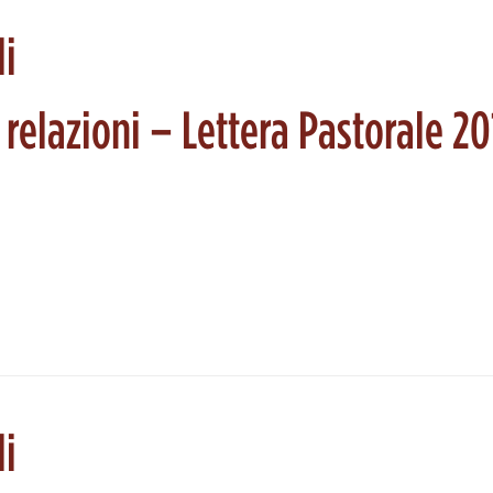
li
 relazioni – Lettera Pastorale 2
li