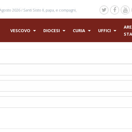
Agosto 2026 /
Santi Sisto II, papa, e compagni,
ARE
VESCOVO
DIOCESI
CURIA
UFFICI
ST