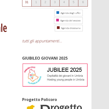
31
1
2
3
4
5
6
Agenda degli uffici
Agenda del vescovo
le
Agenda diocesana
tutti gli appuntamenti...
GIUBILEO GIOVANI 2025
Progetto Policoro