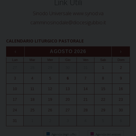
Link Utili
Sinodo Universale www.synod.va
camminosinodale@diocesigubbio.it
CALENDARIO LITURGICO PASTORALE
‹
AGOSTO 2026
›
Lun
Mar
Mer
Gio
Ven
Sab
Dom
27
28
29
30
31
1
2
3
4
5
6
7
8
9
10
11
12
13
14
15
16
17
18
19
20
21
22
23
24
25
26
27
28
29
30
31
1
2
3
4
5
6
Agenda degli uffici
Agenda del vescovo