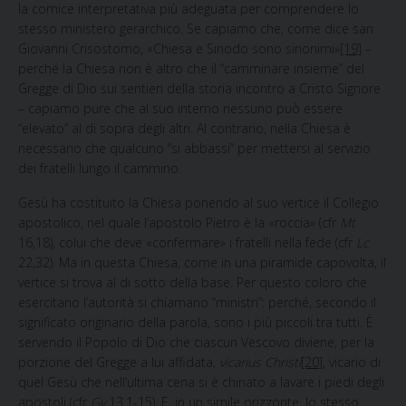
la cornice interpretativa più adeguata per comprendere lo
stesso ministero gerarchico. Se capiamo che, come dice san
Giovanni Crisostomo, «Chiesa e Sinodo sono sinonimi»
[19]
–
perché la Chiesa non è altro che il “camminare insieme” del
Gregge di Dio sui sentieri della storia incontro a Cristo Signore
– capiamo pure che al suo interno nessuno può essere
“elevato” al di sopra degli altri. Al contrario, nella Chiesa è
necessario che qualcuno “si abbassi” per mettersi al servizio
dei fratelli lungo il cammino.
Gesù ha costituito
la Chiesa ponendo al suo vertice il Collegio
apostolico, nel quale l’apostolo Pietro è la «roccia» (cfr
Mt
16,18), colui che deve «confermare» i fratelli nella fede (cfr
Lc
22,32). Ma in questa Chiesa, come in una piramide capovolta, il
vertice si trova al di sotto della base. Per questo coloro che
esercitano l’autorità si chiamano “ministri”: perché, secondo il
significato originario della parola, sono i più piccoli tra tutti. È
servendo il Popolo di Dio che ciascun Vescovo diviene, per la
porzione del Gregge a lui affidata,
vicarius Christi
[20]
, vicario di
quel Gesù che nell’ultima cena si è chinato a lavare i piedi degli
apostoli (cfr
Gv
13,1-15). E, in un simile orizzonte, lo stesso