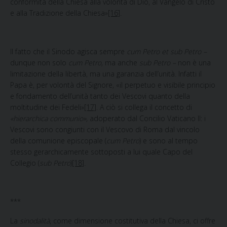
conformità della Chiesa alla volontà di Dio, al Vangelo di Cristo
e alla Tradizione della Chiesa»
[16]
.
Il fatto che
il Sinodo agisca sempre
cum Petro et sub Petro –
dunque non solo
cum Petro,
ma anche
sub Petro –
non è una
limitazione della libertà, ma una garanzia dell’unità. Infatti il
Papa è, per volontà del Signore, «il perpetuo e visibile principio
e fondamento dell’unità tanto dei Vescovi quanto della
moltitudine dei Fedeli»
[17]
. A ciò si collega il concetto di
«hierarchica communio»,
adoperato dal Concilio Vaticano II: i
Vescovi sono congiunti con il Vescovo di Roma dal vincolo
della comunione episcopale (
cum Petro
) e sono al tempo
stesso gerarchicamente sottoposti a lui quale Capo del
Collegio (
sub Petro
)
[18]
.
***
La
sinodalità
, come dimensione costitutiva della Chiesa, ci offre