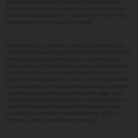
Battezzato tra i Battezzati e dentro il Collegio episcopale
come Vescovo tra i Vescovi, chiamato al contempo – come
Successore dell’apostolo Pietro – a guidare la Chiesa di Roma
che presiede nell’amore tutte le Chiese
[29]
.
Mentre ribadisco la
necessità e l’urgenza di pensare a «una
conversione del papato»
[30]
, volentieri ripeto le parole del mio
predecessore il Papa Giovanni Paolo II: «Quale Vescovo di
Roma so bene […] che la comunione piena e visibile di tutte le
comunità, nelle quali in virtù della fedeltà di Dio abita il suo
Spirito, è il desiderio ardente di Cristo. Sono convinto di avere
a questo riguardo una responsabilità particolare, soprattutto
nel constatare l’aspirazione ecumenica della maggior parte
delle Comunità cristiane e ascoltando la domanda che mi è
rivolta di trovare una forma di esercizio del primato che, pur
non rinunciando in nessun modo all’essenziale della sua
missione, si apra ad una situazione nuova»
[31]
.