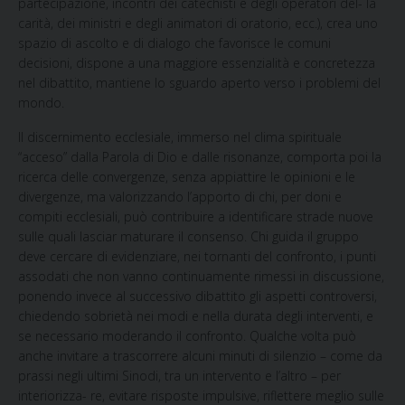
partecipazione, incontri dei catechisti e degli operatori del- la
carità, dei ministri e degli animatori di oratorio, ecc.), crea uno
spazio di ascolto e di dialogo che favorisce le comuni
decisioni, dispone a una maggiore essenzialità e concretezza
nel dibattito, mantiene lo sguardo aperto verso i problemi del
mondo.
Il discernimento ecclesiale,
immerso nel clima spirituale
“acceso” dalla Parola di Dio e dalle risonanze, comporta poi la
ricerca delle convergenze, senza appiattire le opinioni e le
divergenze, ma valorizzando l’apporto di chi, per doni e
compiti ecclesiali, può contribuire a identificare strade nuove
sulle quali lasciar maturare il consenso. Chi guida il gruppo
deve cercare di evidenziare, nei tornanti del confronto, i punti
assodati che non vanno continuamente rimessi in discussione,
ponendo invece al successivo dibattito gli aspetti controversi,
chiedendo sobrietà nei modi e nella durata degli interventi, e
se necessario moderando il confronto. Qualche volta può
anche invitare a trascorrere alcuni minuti di silenzio – come da
prassi negli ultimi Sinodi, tra un intervento e l’altro – per
interiorizza- re, evitare risposte impulsive, riflettere meglio sulle