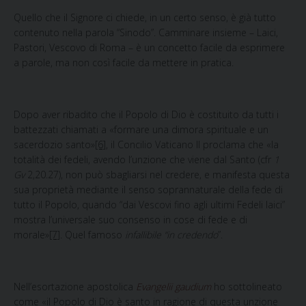
Quello che il
Signore ci chiede, in un certo senso, è già tutto
contenuto nella parola “Sinodo”. Camminare insieme – Laici,
Pastori, Vescovo di Roma – è un concetto facile da esprimere
a parole, ma non così facile da mettere in pratica.
Dopo aver ribadito
che il Popolo di Dio è costituito da tutti i
battezzati chiamati a «formare una dimora spirituale e un
sacerdozio santo»
[6]
, il Concilio Vaticano II proclama che «la
totalità dei fedeli, avendo l’unzione che viene dal Santo (cfr
1
Gv
2,20.27), non può sbagliarsi nel credere, e manifesta questa
sua proprietà mediante il senso soprannaturale della fede di
tutto il Popolo, quando “dai Vescovi fino agli ultimi Fedeli laici”
mostra l’universale suo consenso in cose di fede e di
morale»
[7]
. Quel famoso
infallibile “in credendo
”.
Nell’esortazione apostolica
Evangelii gaudium
ho sottolineato
come «il Popolo di Dio è santo in ragione di questa unzione