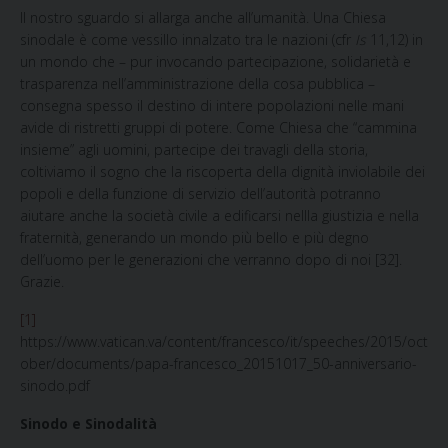
Il nostro sguardo
si allarga anche all’umanità. Una Chiesa
sinodale è come vessillo innalzato tra le nazioni (cfr
Is
11,12) in
un mondo che – pur invocando partecipazione, solidarietà e
trasparenza nell’amministrazione della cosa pubblica –
consegna spesso il destino di intere popolazioni nelle mani
avide di ristretti gruppi di potere. Come Chiesa che “cammina
insieme” agli uomini, partecipe dei travagli della storia,
coltiviamo il sogno che la riscoperta della dignità inviolabile dei
popoli e della funzione di servizio dell’autorità potranno
aiutare anche la società civile a edificarsi nellla giustizia e nella
fraternità, generando un mondo più bello e più degno
dell’uomo per le generazioni che verranno dopo di noi [32].
Grazie.
[1]
https://www.vatican.va/content/francesco/it/speeches/2015/oct
ober/documents/papa-francesco_20151017_50-anniversario-
sinodo.pdf
Sinodo e Sinodalità