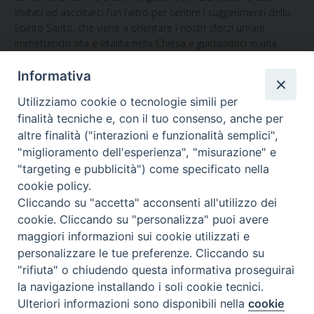
invitati ad ascoltarci l’un l’altro per sentire i suggerimenti dello
Spirito Santo, che viene a orientare i nostri sforzi umani,
immettendo vita e vitalità nella Chiesa e guidandoci in una
comunione più profonda in vista della nostra missione nel
mondo. Mentre la Chiesa intraprende questo cammino
Informativa
sinodale, dobbiamo fare tutto il possibile per radicarci in
Utilizziamo cookie o tecnologie simili per
esperienze di autentico ascolto e discernimento avviandoci a
finalità tecniche e, con il tuo consenso, anche per
diventare la Chiesa che Dio ci chiama ad essere.
altre finalità ("interazioni e funzionalità semplici",
"miglioramento dell'esperienza", "misurazione" e
"targeting e pubblicità") come specificato nella
cookie policy.
Qual è la
finalità di questo Sinodo?
Obiettivi del processo
Cliccando su "accetta" acconsenti all'utilizzo dei
sinodale
cookie. Cliccando su "personalizza" puoi avere
maggiori informazioni sui cookie utilizzati e
personalizzare le tue preferenze. Cliccando su
La Chiesa riconosce
che la sinodalità è parte integrante della
"rifiuta" o chiudendo questa informativa proseguirai
sua stessa natura. Essere una Chiesa sinodale trova
la navigazione installando i soli cookie tecnici.
espressione nei Consigli ecumenici, nei Sinodi dei vescovi, nei
Preferenze Cookie
Ulteriori informazioni sono disponibili nella
cookie