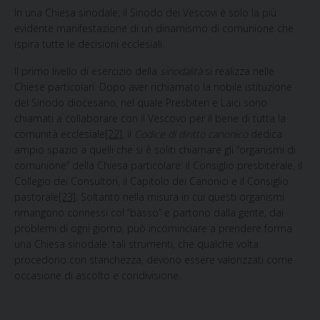
In una Chiesa
sinodale, il Sinodo dei Vescovi è solo la più
evidente manifestazione di un dinamismo di comunione che
ispira tutte le decisioni ecclesiali.
Il primo livello
di esercizio della
sinodalità
si realizza nelle
Chiese particolari. Dopo aver richiamato la nobile istituzione
del Sinodo diocesano, nel quale Presbiteri e Laici sono
chiamati a collaborare con il Vescovo per il bene di tutta la
comunità ecclesiale
[22]
, il
Codice di diritto canonico
dedica
ampio spazio a quelli che si è soliti chiamare gli “organismi di
comunione” della Chiesa particolare: il Consiglio presbiterale, il
Collegio dei Consultori, il Capitolo dei Canonici e il Consiglio
pastorale
[23]
. Soltanto nella misura in cui questi organismi
rimangono connessi col “basso” e partono dalla gente, dai
problemi di ogni giorno, può incominciare a prendere forma
una Chiesa sinodale: tali strumenti, che qualche volta
procedono con stanchezza, devono essere valorizzati come
occasione di ascolto e condivisione.