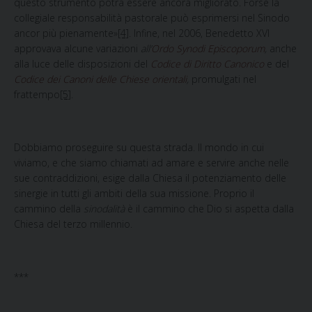
questo strumento potrà essere ancora migliorato. Forse la
collegiale responsabilità pastorale può esprimersi nel Sinodo
ancor più pienamente»
[4]
. Infine, nel 2006, Benedetto XVI
approvava alcune variazioni
all’
Ordo Synodi Episcoporum
,
anche
alla luce delle disposizioni del
Codice di Diritto Canonico
e del
Codice dei Canoni delle Chiese orientali
,
promulgati nel
frattempo
[5]
.
Dobbiamo proseguire su
questa strada. Il mondo in cui
viviamo, e che siamo chiamati ad amare e servire anche nelle
sue contraddizioni, esige dalla Chiesa il potenziamento delle
sinergie in tutti gli ambiti della sua missione. Proprio il
cammino della
sinodalità
è il cammino che Dio si aspetta dalla
Chiesa del terzo millennio.
***