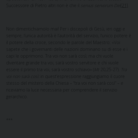
Successore di Pietro altri non è che il
servus servorum Dei
[21]
.
Non dimentichiamolo mai!
Per i discepoli di Gesù, ieri oggi e
sempre, l’unica autorità è l’autorità del servizio, l’unico potere è
il potere della croce, secondo le parole del Maestro: «Voi
sapete che i governanti delle nazioni dominano su di esse e i
capi le opprimono. Tra voi non sarà così; ma chi vuole
diventare grande tra voi, sarà vostro servitore e chi vuole
essere il primo tra voi, sarà vostro schiavo» (
Mt
20,25-27).
Tra
voi non sarà così:
in quest’espressione raggiungiamo il cuore
stesso del mistero della Chiesa – “tra voi non sarà così” – e
riceviamo la luce necessaria per comprendere il servizio
gerarchico.
***