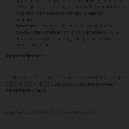
opportunità di formazione alla vita e alla fede, per tutti e,
inoltre, quali azioni possiamo intraprendere per aiutarli a
scoprire il dono della fede e integrarla nella vita
quotidiana?
Strutture:
In che modo la conversione pastorale ci
chiede di trasformare le nostre strutture ecclesiali? Quali
azioni concrete possiamo suggerire per facilitare la
riforma missionaria?
Approfondimento:
COMMEMORAZIONE DEL 50°
ANNIVERSARIO DELL’ISTITUZIONE
DEL SINODO DEI VESCOVI
DISCORSO
DEL SANTO PADRE
FRANCESCO
[1]
, 2015
Beatitudini, Eminenze, Eccellenze,
Fratelli e Sorelle,