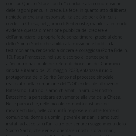
con Lui. Questo “stare con Lui” conduce alla comprensione
delle ragioni per cui si crede. La fede, in quanto atto di libertà,
richiede anche una responsabilità sociale per ciò in cui si
crede. La Chiesa, nel giorno di Pentecoste, manifesta in modo
evidente questa dimensione pubblica del credere e
dell’annunciare la propria fede senza timore, grazie al dono
dello Spirito Santo che abilita alla missione e fortifica la
testimonianza, rendendola sincera e coraggiosa (Porta Fidei n.
10). Papa Francesco, nel suo discorso ai partecipanti
all’incontro nazionale dei referenti diocesani del Cammino
sinodale italiano del 25 maggio 2023, enfatizza il ruolo
protagonista dello Spirito Santo nel processo sinodale
realizzato nella comunione del “NOI” ecclesiale attraverso il
Battesimo. Tutti noi siamo chiamati, in virtù del nostro
Battesimo, a partecipare attivamente alla vita della Chiesa.
Nelle parrocchie, nelle piccole comunità cristiane, nei
movimenti laici, nelle comunità religiose e in altre forme di
comunione, donne e uomini, giovani e anziani, siamo tutti
invitati ad ascoltarci l’un l’altro per sentire i suggerimenti dello
Spirito Santo, che viene a orientare i nostri sforzi umani,