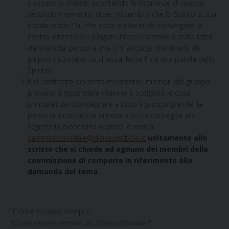
ciascuno si chiede: ascoltando le risonanze di questo
secondo momento, dove mi sembra che lo Spirito ci stia
conducendo? Su che cosa sta facendo convergere la
nostra attenzione? (Magari un’osservazione è stata fatta
da una sola persona, ma ci si accorge che diversi del
gruppo risuonano su di essa: forse lì c’è una parola dello
Spirito).
Nel confronto del terzo momento i membri del gruppo
provano a rispondere insieme e scelgono le cose
principali da riconsegnare a tutto il gruppo grande; la
persona incaricata le annota e poi le consegna alla
segreteria diocesana oppure le invia a
camminosinodale@diocesigubbio.it
unitamente allo
scritto che si chiede ad ognuno dei membri della
commissione di comporre in riferimento alla
domanda del tema.
“Come essere sempre
“Come essere sempre
più Chiesa Sinodale?”