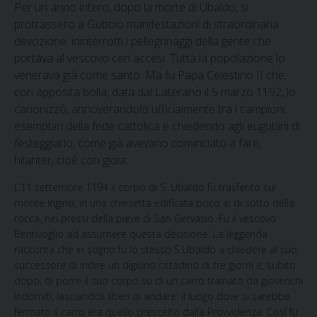
Per un anno intero, dopo la morte di Ubaldo, si
protrassero a Gubbio manifestazioni di straordinaria
devozione: ininterrotti i pellegrinaggi della gente che
portava al vescovo ceri accesi. Tutta la popolazione lo
venerava già come santo. Ma fu Papa Celestino II che,
con apposita bolla, data dal Laterano il 5 marzo 1192, lo
canonizzò, annoverandolo ufficialmente tra i campioni
esemplari della fede cattolica e chiedendo agli eugubini di
festeggiarlo, come già avevano cominciato a fare,
hilariter, cioè con gioia.
L’11 settembre 1194 il corpo di S. Ubaldo fu trasferito sul
monte Ingino, in una chiesetta edificata poco al di sotto della
rocca, nei pressi della pieve di San Gervasio. Fu il vescovo
Bentivoglio ad assumere questa decisione. La leggenda
racconta che in sogno fu lo stesso S.Ubaldo a chiedere al suo
successore di indire un digiuno cittadino di tre giorni e, subito
dopo, di porre il suo corpo su di un carro trainato da giovenchi
indomiti, lasciandoli liberi di andare: il luogo dove si sarebbe
fermato il carro era quello prescelto dalla Provvidenza. Così fu