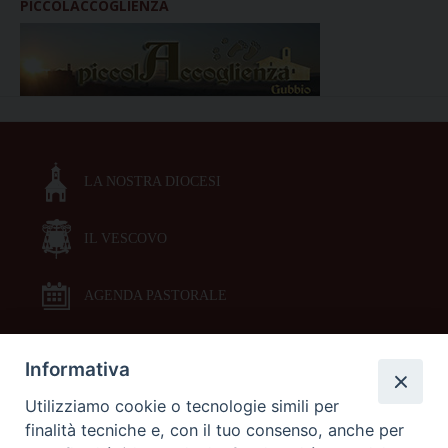
PICCOLACCOGLIENZA
LA NOSTRA DIOCESI
IL VESCOVO
AGENDA PASTORALE
Informativa
DOCUMENTI PASTORALI
Utilizziamo cookie o tecnologie simili per
finalità tecniche e, con il tuo consenso, anche per
ORARI MESSE