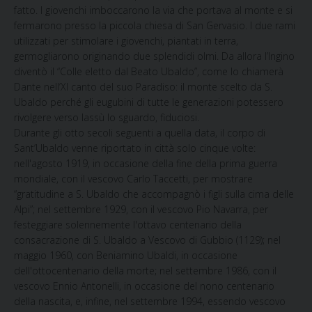
fatto. I giovenchi imboccarono la via che portava al monte e si
fermarono presso la piccola chiesa di San Gervasio. I due rami
utilizzati per stimolare i giovenchi, piantati in terra,
germogliarono originando due splendidi olmi. Da allora l’Ingino
diventò il “Colle eletto dal Beato Ubaldo”, come lo chiamerà
Dante nell’XI canto del suo Paradiso: il monte scelto da S.
Ubaldo perché gli eugubini di tutte le generazioni potessero
rivolgere verso lassù lo sguardo, fiduciosi.
Durante gli otto secoli seguenti a quella data, il corpo di
Sant’Ubaldo venne riportato in città solo cinque volte:
nell'agosto 1919, in occasione della fine della prima guerra
mondiale, con il vescovo Carlo Taccetti, per mostrare
“gratitudine a S. Ubaldo che accompagnò i figli sulla cima delle
Alpi”; nel settembre 1929, con il vescovo Pio Navarra, per
festeggiare solennemente l'ottavo centenario della
consacrazione di S. Ubaldo a Vescovo di Gubbio (1129); nel
maggio 1960, con Beniamino Ubaldi, in occasione
dell'ottocentenario della morte; nel settembre 1986, con il
vescovo Ennio Antonelli, in occasione del nono centenario
della nascita, e, infine, nel settembre 1994, essendo vescovo