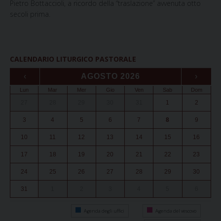
Pietro Bottaccioli, a ricordo della “traslazione” avvenuta otto
secoli prima.
CALENDARIO LITURGICO PASTORALE
‹
AGOSTO 2026
›
Lun
Mar
Mer
Gio
Ven
Sab
Dom
27
28
29
30
31
1
2
3
4
5
6
7
8
9
10
11
12
13
14
15
16
17
18
19
20
21
22
23
24
25
26
27
28
29
30
31
1
2
3
4
5
6
Agenda degli uffici
Agenda del vescovo