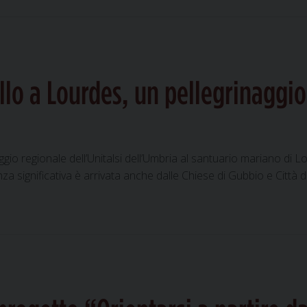
Perdono
a
Gubbio,
quattro
iniziative
llo a Lourdes, un pellegrinaggio 
nel
segno
della
riconciliazione
aggio regionale dell’Unitalsi dell’Umbria al santuario mariano di 
significativa è arrivata anche dalle Chiese di Gubbio e Città di Ca
a
ubbio
ttà
astello