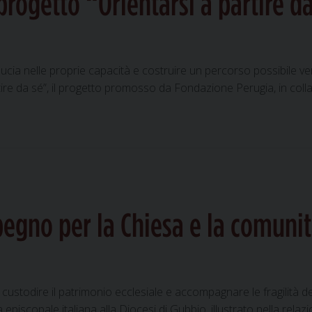
 progetto “Orientarsi a partire d
ourdes,
n
ellegrinaggio
a
fiducia nelle proprie capacità e costruire un percorso possibile 
iportare
rtire da sé”, il progetto promosso da Fondazione Perugia, in coll
ella
i
ta
to
arsi
pegno per la Chiesa e la comuni
 custodire il patrimonio ecclesiale e accompagnare le fragilità d
nza episcopale italiana alla Diocesi di Gubbio, illustrato nella r