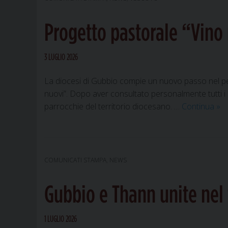
concor
interna
Progetto pastorale “Vino 
sceglie
i
vincitori
3 LUGLIO 2026
La diocesi di Gubbio compie un nuovo passo nel per
nuovi”. Dopo aver consultato personalmente tutti i 
Pro
parrocchie del territorio diocesano. …
Continua
»
pas
“Vi
nu
in
COMUNICATI STAMPA
,
NEWS
otri
nuo
Gubbio e Thann unite nel 
nu
no
nel
1 LUGLIO 2026