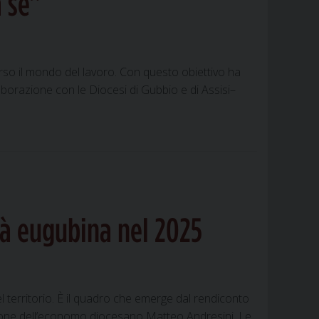
a sé”
verso il mondo del lavoro. Con questo obiettivo ha
aborazione con le Diocesi di Gubbio e di Assisi–
tà eugubina nel 2025
el territorio. È il quadro che emerge dal rendiconto
elazione dell’economo diocesano Matteo Andresini. Le