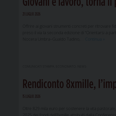
Giovani e lavoro, torna il
L
u
p
21 LUGLIO 2026
d
Offrire ai giovani strumenti concreti per ritrovare 
r
preso il via la seconda edizione di “Orientarsi a pa
n
Giovan
Nocera Umbra–Gualdo Tadino, …
Continua
»
vi
e
lavoro,
torna
il
COMUNICATI STAMPA
,
ECONOMATO
,
NEWS
proget
“Orient
Rendiconto 8xmille, l’im
a
partire
da
15 LUGLIO 2026
sé”
Oltre 829 mila euro per sostenere la vita pastorale,
2025 dei fondi dell’8xmille attribuiti dalla Confere