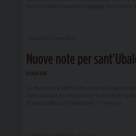
risorse complessivamente impiegate ammontano a
COMUNICATI STAMPA
,
NEWS
Nuove note per sant’Ubaldo
8 LUGLIO 2026
La devozione a sant’Ubaldo continua a ispirare anch
internazionale di composizione “Si vis salutem patri
Nuove
di Sant’Ubaldo, con l’obiettivo di …
Continua
»
note
per
sant’Ub
il
COMUNICATI STAMPA
,
NEWS
,
VESCOVO