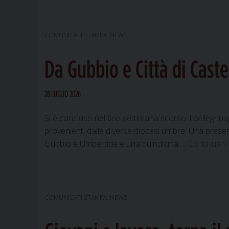
COMUNICATI STAMPA
,
NEWS
Da Gubbio e Città di Caste
28 LUGLIO 2026
Si è concluso nel fine settimana scorso il pellegrin
provenienti dalle diverse diocesi umbre. Una presenza 
D
Gubbio e Umbertide e una quindicina …
Continua
»
G
e
Ci
di
COMUNICATI STAMPA
,
NEWS
C
a