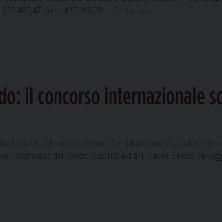
Rendiconto
 829.405,47 euro: 425.066,28 …
Continua
»
8xmille,
l’impegno
per
la
Chiesa
e
: il concorso internazionale sce
la
comunità
eugubina
nel
e la musica del nostro tempo. Si è infatti conclusa la fase di v
2025
ae”, promosso dal Centro Studi Ubaldiani “Padre Emidio Selvaggi”
aldo: