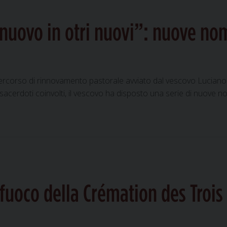
so
zionale
nuovo in otri nuovi”: nuove nom
corso di rinnovamento pastorale avviato dal vescovo Luciano Pa
sacerdoti coinvolti, il vescovo ha disposto una serie di nuove n
getto
torale
no
ovo
vi”:
fuoco della Crémation des Trois
ove
mine
le