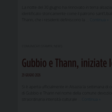
par
La notte del 30 giugno ha rinnovato in terra alsazia
identificato storicamente come il patrono sant’Ubal
Gu
Thann, che i residenti definiscono la …
Continua
»
e
Th
uni
nel
COMUNICATI STAMPA
,
NEWS
fu
del
Gubbio e Thann, iniziate 
Cr
de
Tro
29 GIUGNO 2026
Sa
Si è aperta ufficialmente in Alsazia la settimana di
di Gubbio e Thann nel nome della comune devozione 
Gubbio
straordinaria intensità culturale …
Continua
»
e
Thann,