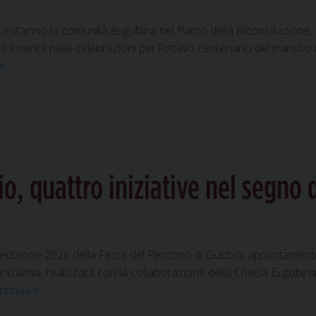
t’anno la comunità eugubina nel Parco della Riconciliazione, all
inserita nelle celebrazioni per l’ottavo centenario del transito d
Festa
»
del
Perdono
a
Gubbio:
la
misericordia
, quattro iniziative nel segno d
più
forte
della
morte
l’edizione 2026 della Festa del Perdono di Gubbio, appuntamento
iniziativa, realizzata con la collaborazione della Chiesa Eugubin
Festa
ntinua
»
del