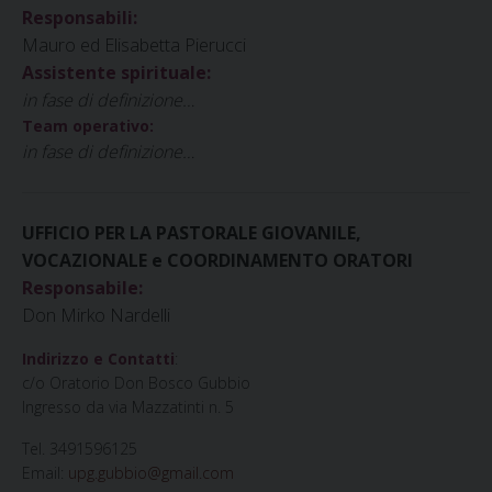
Responsabili:
Mauro ed Elisabetta Pierucci
Assistente spirituale:
in fase di definizione…
Team operativo:
in fase di definizione…
UFFICIO PER LA PASTORALE GIOVANILE,
VOCAZIONALE e COORDINAMENTO ORATORI
Responsabile:
Don Mirko Nardelli
Indirizzo e Contatti
:
c/o Oratorio Don Bosco Gubbio
Ingresso da via Mazzatinti n. 5
Tel. 3491596125
Email:
upg.gubbio@gmail.com