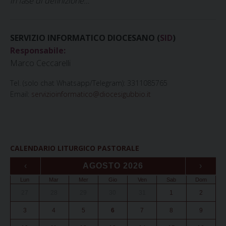
in fase di definizione…
SERVIZIO INFORMATICO DIOCESANO (
SID
)
Responsabile:
Marco Ceccarelli
Tel. (solo chat Whatsapp/Telegram): 3311085765
Email:
servizioinformatico@diocesigubbio.it
CALENDARIO LITURGICO PASTORALE
‹
AGOSTO 2026
›
Lun
Mar
Mer
Gio
Ven
Sab
Dom
27
28
29
30
31
1
2
3
4
5
6
7
8
9