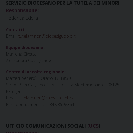
SERVIZIO DIOCESANO PER LA TUTELA DEI MINORI
Responsabile:
Federica Edera
Contatti
:
Email:
tutelaminori@diocesigubbio.it
Equipe diocesana:
Marilena Civetta
Alessandra Casagrande
Centro di ascolto regionale:
Martedì-venerdì – Orario 17-18:30
Strada San Galigano, 12A – Località Montemorcino – 06125
Perugia
Email:
tutelaminori@chiesainumbria.it
Per appuntamenti: tel. 348.3598364
UFFICIO COMUNICAZIONI SOCIALI (
UCS
)