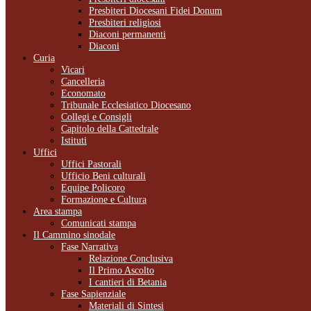
Presbiteri Diocesani Fidei Donum
Presbiteri religiosi
Diaconi permanenti
Diaconi
Curia
Vicari
Cancelleria
Economato
Tribunale Ecclesiatico Diocesano
Collegi e Consigli
Capitolo della Cattedrale
Istituti
Uffici
Uffici Pastorali
Ufficio Beni culturali
Equipe Policoro
Formazione e Cultura
Area stampa
Comunicati stampa
Il Cammino sinodale
Fase Narrativa
Relazione Conclusiva
Il Primo Ascolto
I cantieri di Betania
Fase Sapienziale
Materiali di Sintesi