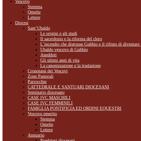
Vescovo
Stemma
Omelie
Lettere
Diocesi
Sant’Ubaldo
Le origini e gli studi
Il sacerdozio e la riforma del clero
L’incendio che distrusse Gubbio e il rifiuto di diventare
Ubaldo vescovo di Gubbio
Aneddoti
Gli ultimi anni di vita
La canonizzazione e la traslazione
Cronotassi dei Vescovi
Zone Pastorali
Parrocchie
CATTEDRALE E SANTUARI DIOCESANI
Seminario diocesano
CASE IVC MASCHILI
CASE IVC FEMMINILI
FAMIGLIA PONTIFICIA ED ORDINI EQUESTRI
Vescovo emerito
Stemma
Omelie
Lettere
Annuario
Presbiteri diocesani