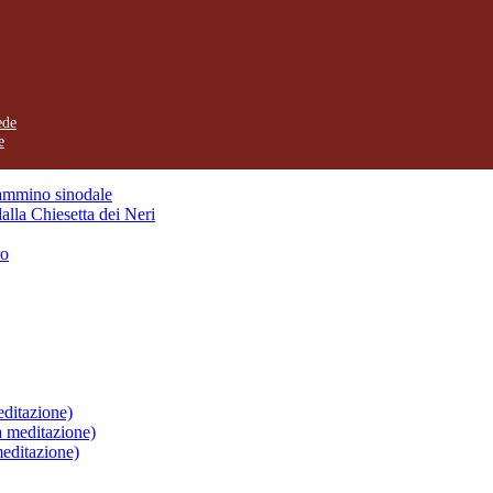
ede
e
cammino sinodale
dalla Chiesetta dei Neri
ro
editazione)
a meditazione)
meditazione)