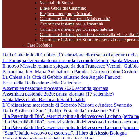
Materiali di Sintesi
Linee Guida del Cammino
Preghiera nei gruppi Sinodali
Camminare insieme per la Ministerialità
Camminare insieme per la fraternità
Camminare insieme per Corresponsabilità
Camminare insieme per la Formazione alla Vita e alla F
Camminare insieme per Strutture a servizio delle person
Fase Profetica
Dalla Cattedrale di Gubbio | Celebrazione diocesana di apertura del 
La Famiglia dei Santantoniari ricorda i ceraioli defunti | Santa Messa 
Il nuovo Messale romano spiegato da don Francesco Verzini | Gubbio
Parrocchia di S. Maria Ausiliatrice a Padule | L’arrivo di don Cristofo
La Chiesa e la Città di Gubbio salutano don Angelo Fanucci
Festa della Dedicazione della Cattedrale
Assemblea pastorale diocesana 2020 seconda giornata
Assemblea pastorale 2020: prima giornata (17 settembre)
Santa Messa dalla Basilica di Sant’Ubaldo
L’Ordinazione sacerdotale di Edoardo Mariotti e Andrea Svanosio
Dalla Basilica di Sant’Ubaldo: Festa della Traslazione 2019
“La Paternità di Dio”, esercizi spirituali del vescovo Luciano (terza m
“La Paternità di Dio”, esercizi spirituali del vescovo Luciano (second
“La Paternità di Dio”, esercizi spirituali del vescovo Luciano (prima 
“Sant’Ubaldo vescovo ed esorcista”, il libro di Alessio Bologna
Verso il Polo archivistico della Città di Gubbio