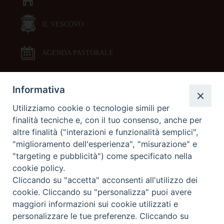
IL VESCOVO
AGENDA PASTORALE
Informativa
DOCUMENTI PASTORALI
Utilizziamo cookie o tecnologie simili per
finalità tecniche e, con il tuo consenso, anche per
ORARI MESSE
altre finalità ("interazioni e funzionalità semplici",
"miglioramento dell'esperienza", "misurazione" e
LITURGIA DELLE ORE
"targeting e pubblicità") come specificato nella
cookie policy.
Cliccando su "accetta" acconsenti all'utilizzo dei
GALLERIE FOTOGRAFICHE
cookie. Cliccando su "personalizza" puoi avere
maggiori informazioni sui cookie utilizzati e
personalizzare le tue preferenze. Cliccando su
GALLERIE VIDEO