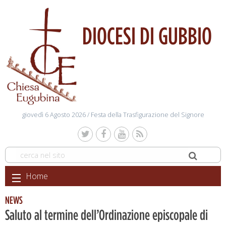
DIOCESI DI GUBBIO
giovedì 6 Agosto 2026 /
Festa della Trasfigurazione del Signore
Skip
Home
to
content
NEWS
Saluto al termine dell’Ordinazione episcopale di