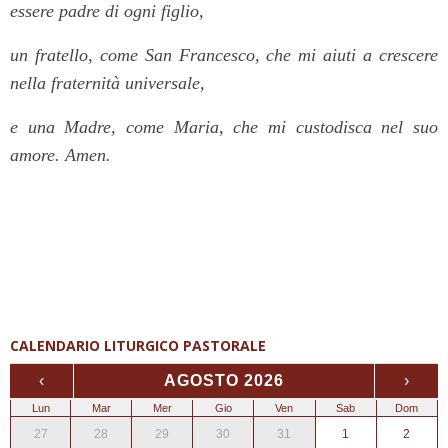
essere padre di ogni figlio,
un fratello, come San Francesco, che mi aiuti a crescere
nella fraternità universale,
e una Madre, come Maria, che mi custodisca nel suo
amore. Amen.
CALENDARIO LITURGICO PASTORALE
‹
AGOSTO 2026
›
Lun
Mar
Mer
Gio
Ven
Sab
Dom
27
28
29
30
31
1
2