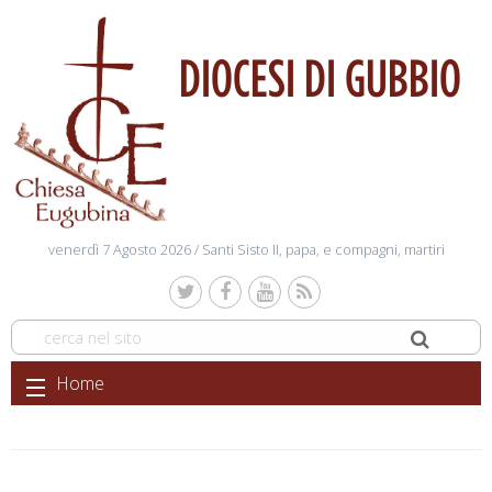
DIOCESI DI GUBBIO
venerdì 7 Agosto 2026 /
Santi Sisto II, papa, e compagni, martiri
Skip
Home
to
content