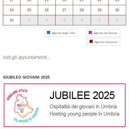
17
18
19
20
21
22
23
24
25
26
27
28
29
30
31
1
2
3
4
5
6
Agenda degli uffici
Agenda del vescovo
Agenda diocesana
tutti gli appuntamenti...
GIUBILEO GIOVANI 2025