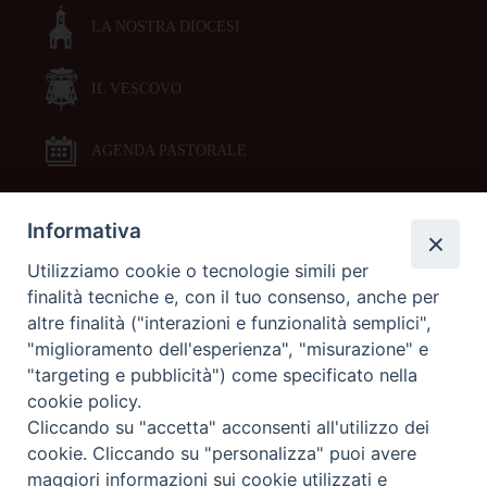
LA NOSTRA DIOCESI
IL VESCOVO
AGENDA PASTORALE
Informativa
DOCUMENTI PASTORALI
Utilizziamo cookie o tecnologie simili per
finalità tecniche e, con il tuo consenso, anche per
ORARI MESSE
altre finalità ("interazioni e funzionalità semplici",
"miglioramento dell'esperienza", "misurazione" e
LITURGIA DELLE ORE
"targeting e pubblicità") come specificato nella
cookie policy.
Cliccando su "accetta" acconsenti all'utilizzo dei
GALLERIE FOTOGRAFICHE
cookie. Cliccando su "personalizza" puoi avere
maggiori informazioni sui cookie utilizzati e