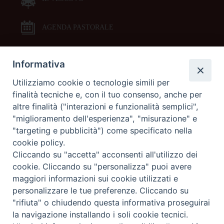
AGENDA PASTORALE
Informativa
DOCUMENTI PASTORALI
Utilizziamo cookie o tecnologie simili per
finalità tecniche e, con il tuo consenso, anche per
ORARI MESSE
altre finalità ("interazioni e funzionalità semplici",
"miglioramento dell'esperienza", "misurazione" e
LITURGIA DELLE ORE
"targeting e pubblicità") come specificato nella
cookie policy.
Cliccando su "accetta" acconsenti all'utilizzo dei
GALLERIE FOTOGRAFICHE
cookie. Cliccando su "personalizza" puoi avere
maggiori informazioni sui cookie utilizzati e
personalizzare le tue preferenze. Cliccando su
GALLERIE VIDEO
"rifiuta" o chiudendo questa informativa proseguirai
la navigazione installando i soli cookie tecnici.