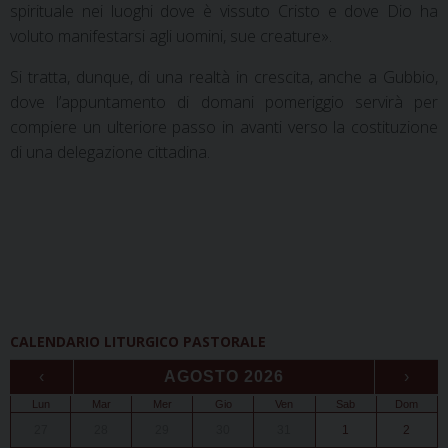
spirituale nei luoghi dove è vissuto Cristo e dove Dio ha
voluto manifestarsi agli uomini, sue creature».
Si tratta, dunque, di una realtà in crescita, anche a Gubbio,
dove l’appuntamento di domani pomeriggio servirà per
compiere un ulteriore passo in avanti verso la costituzione
di una delegazione cittadina.
CALENDARIO LITURGICO PASTORALE
‹
AGOSTO 2026
›
Lun
Mar
Mer
Gio
Ven
Sab
Dom
27
28
29
30
31
1
2