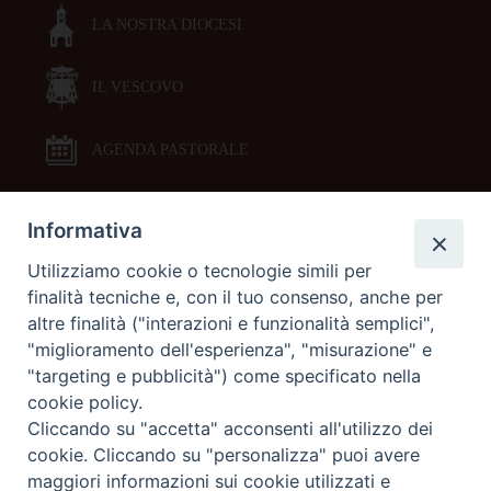
LA NOSTRA DIOCESI
IL VESCOVO
AGENDA PASTORALE
Informativa
DOCUMENTI PASTORALI
Utilizziamo cookie o tecnologie simili per
finalità tecniche e, con il tuo consenso, anche per
ORARI MESSE
altre finalità ("interazioni e funzionalità semplici",
"miglioramento dell'esperienza", "misurazione" e
LITURGIA DELLE ORE
"targeting e pubblicità") come specificato nella
cookie policy.
Cliccando su "accetta" acconsenti all'utilizzo dei
GALLERIE FOTOGRAFICHE
cookie. Cliccando su "personalizza" puoi avere
maggiori informazioni sui cookie utilizzati e