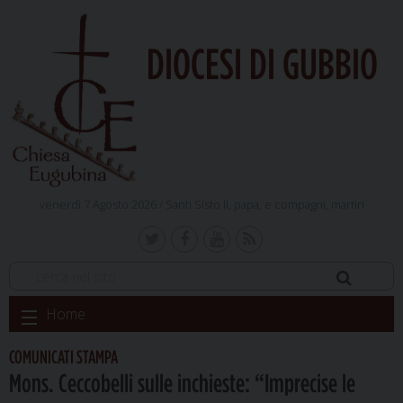
DIOCESI DI GUBBIO
venerdì 7 Agosto 2026 /
Santi Sisto II, papa, e compagni, martiri
Skip
Home
to
content
COMUNICATI STAMPA
Mons. Ceccobelli sulle inchieste: “Imprecise le