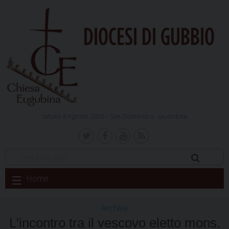
DIOCESI DI GUBBIO
sabato 8 Agosto 2026 /
San Domenico, sacerdote
Skip
Home
to
content
Archive
L'incontro tra il vescovo eletto mons.