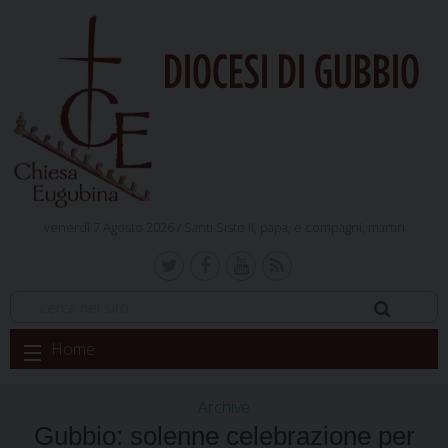
DIOCESI DI GUBBIO
venerdì 7 Agosto 2026 /
Santi Sisto II, papa, e compagni, martiri
Skip
Home
to
content
Archive
Gubbio: solenne celebrazione per