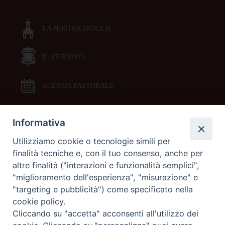
LA NOSTRA DIOCESI
IL VESCOVO
AGENDA PASTORALE
Informativa
DOCUMENTI PASTORALI
Utilizziamo cookie o tecnologie simili per
finalità tecniche e, con il tuo consenso, anche per
ORARI MESSE
altre finalità ("interazioni e funzionalità semplici",
"miglioramento dell'esperienza", "misurazione" e
LITURGIA DELLE ORE
"targeting e pubblicità") come specificato nella
cookie policy.
Cliccando su "accetta" acconsenti all'utilizzo dei
GALLERIE FOTOGRAFICHE