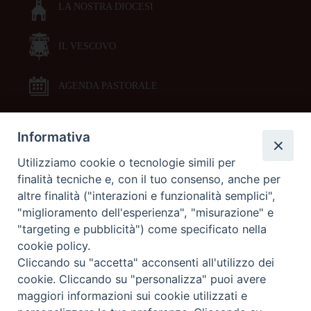
LA NOSTRA DIOCESI
IL VESCOVO
AGENDA PASTORALE
Informativa
DOCUMENTI PASTORALI
Utilizziamo cookie o tecnologie simili per
finalità tecniche e, con il tuo consenso, anche per
ORARI MESSE
altre finalità ("interazioni e funzionalità semplici",
"miglioramento dell'esperienza", "misurazione" e
LITURGIA DELLE ORE
"targeting e pubblicità") come specificato nella
cookie policy.
Cliccando su "accetta" acconsenti all'utilizzo dei
GALLERIE FOTOGRAFICHE
cookie. Cliccando su "personalizza" puoi avere
maggiori informazioni sui cookie utilizzati e