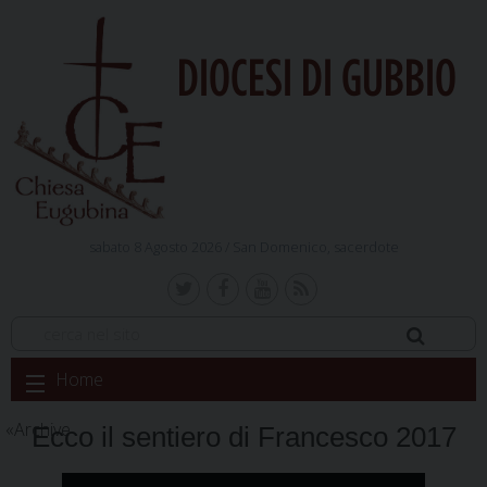
DIOCESI DI GUBBIO
sabato 8 Agosto 2026 /
San Domenico, sacerdote
Skip
Home
to
content
Archive
Ecco il sentiero di Francesco 2017