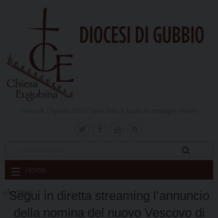
DIOCESI DI GUBBIO
venerdì 7 Agosto 2026 /
Santi Sisto II, papa, e compagni, martiri
Skip
Home
to
content
Archive
Segui in diretta streaming l’annuncio
della nomina del nuovo Vescovo di