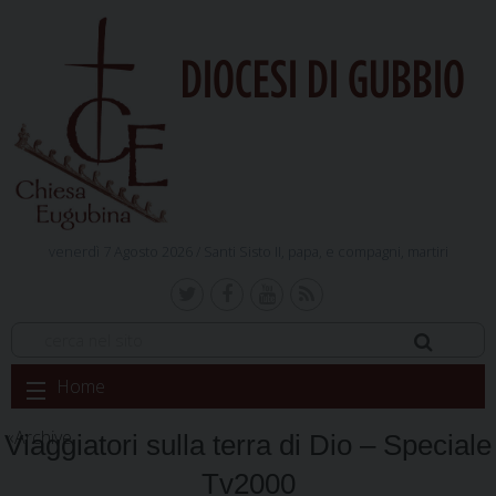
DIOCESI DI GUBBIO
venerdì 7 Agosto 2026 /
Santi Sisto II, papa, e compagni, martiri
Skip
Home
to
content
Archive
Viaggiatori sulla terra di Dio – Speciale
Tv2000