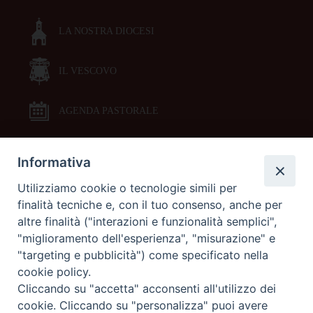
LA NOSTRA DIOCESI
IL VESCOVO
AGENDA PASTORALE
Informativa
DOCUMENTI PASTORALI
Utilizziamo cookie o tecnologie simili per
finalità tecniche e, con il tuo consenso, anche per
ORARI MESSE
altre finalità ("interazioni e funzionalità semplici",
"miglioramento dell'esperienza", "misurazione" e
LITURGIA DELLE ORE
"targeting e pubblicità") come specificato nella
cookie policy.
Cliccando su "accetta" acconsenti all'utilizzo dei
GALLERIE FOTOGRAFICHE
cookie. Cliccando su "personalizza" puoi avere