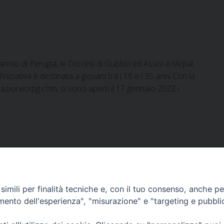
rmio di Perugia, le Diocesi di Gubbio ed Assisi e l’Arpal,
’iniziativa è destinata a giovani tra i 18 e i 35 anni Con la
dazionecrpg.com, si sono aperti il 17 gennaio 2022 i
imili per finalità tecniche e, con il tuo consenso, anche per 
amento dell'esperienza", "misurazione" e "targeting e pubbli
DOCUMENTI PASTORALI