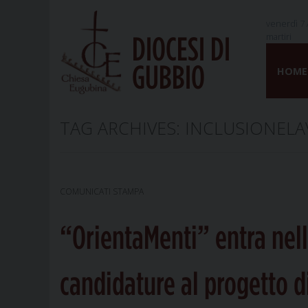
venerdì 7 
martiri
DIOCESI DI
Skip
GUBBIO
to
HOME
content
TAG ARCHIVES:
INCLUSIONELA
COMUNICATI STAMPA
“OrientaMenti” entra nella
candidature al progetto 