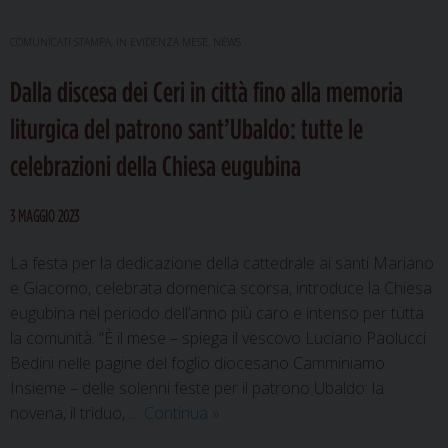
COMUNICATI STAMPA
,
IN EVIDENZA MESE
,
NEWS
Dalla discesa dei Ceri in città fino alla memoria
liturgica del patrono sant’Ubaldo: tutte le
celebrazioni della Chiesa eugubina
3 MAGGIO 2023
La festa per la dedicazione della cattedrale ai santi Mariano
e Giacomo, celebrata domenica scorsa, introduce la Chiesa
eugubina nel periodo dell’anno più caro e intenso per tutta
la comunità. “È il mese – spiega il vescovo Luciano Paolucci
Bedini nelle pagine del foglio diocesano Camminiamo
Insieme – delle solenni feste per il patrono Ubaldo: la
Dalla
novena, il triduo, …
Continua
»
discesa