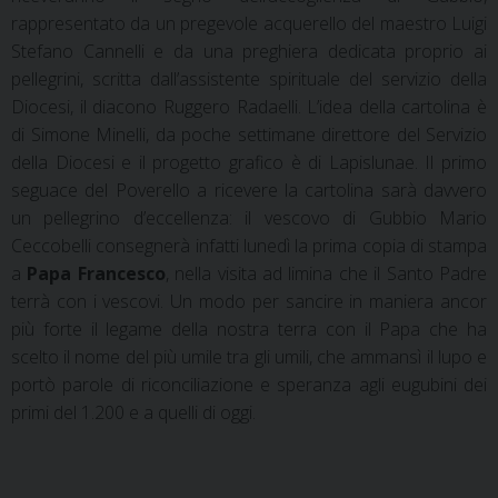
rappresentato da un pregevole acquerello del maestro Luigi
Stefano Cannelli e da una preghiera dedicata proprio ai
pellegrini, scritta dall’assistente spirituale del servizio della
Diocesi, il diacono Ruggero Radaelli. L’idea della cartolina è
di Simone Minelli, da poche settimane direttore del Servizio
della Diocesi e il progetto grafico è di Lapislunae. Il primo
seguace del Poverello a ricevere la cartolina sarà davvero
un pellegrino d’eccellenza: il vescovo di Gubbio Mario
Ceccobelli consegnerà infatti lunedì la prima copia di stampa
a
Papa Francesco
, nella visita ad limina che il Santo Padre
terrà con i vescovi. Un modo per sancire in maniera ancor
più forte il legame della nostra terra con il Papa che ha
scelto il nome del più umile tra gli umili, che ammansì il lupo e
portò parole di riconciliazione e speranza agli eugubini dei
primi del 1.200 e a quelli di oggi.