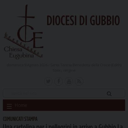
DIOCESI DI GUBBIO
domenica 9 Agosto 2026 /
Santa Teresa Benedetta della Croce (Edith)
Stein, vergine
Skip
Home
to
content
COMUNICATI STAMPA
Una cartolina per i pellegrini in arrivo a Gubbio La