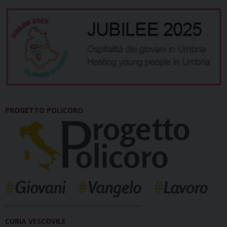
PROGETTO POLICORO
_____________________________________________
CURIA VESCOVILE