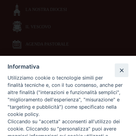
LA NOSTRA DIOCESI
IL VESCOVO
AGENDA PASTORALE
Informativa
DOCUMENTI PASTORALI
Utilizziamo cookie o tecnologie simili per
finalità tecniche e, con il tuo consenso, anche per
ORARI MESSE
altre finalità ("interazioni e funzionalità semplici",
"miglioramento dell'esperienza", "misurazione" e
LITURGIA DELLE ORE
"targeting e pubblicità") come specificato nella
cookie policy.
Cliccando su "accetta" acconsenti all'utilizzo dei
GALLERIE FOTOGRAFICHE
cookie. Cliccando su "personalizza" puoi avere