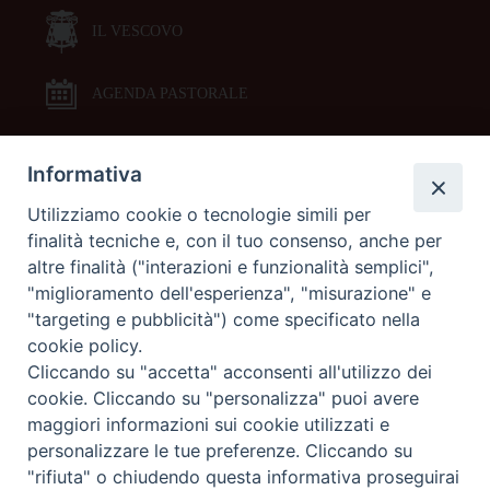
IL VESCOVO
AGENDA PASTORALE
Informativa
DOCUMENTI PASTORALI
Utilizziamo cookie o tecnologie simili per
finalità tecniche e, con il tuo consenso, anche per
ORARI MESSE
altre finalità ("interazioni e funzionalità semplici",
"miglioramento dell'esperienza", "misurazione" e
LITURGIA DELLE ORE
"targeting e pubblicità") come specificato nella
cookie policy.
Cliccando su "accetta" acconsenti all'utilizzo dei
GALLERIE FOTOGRAFICHE
cookie. Cliccando su "personalizza" puoi avere
maggiori informazioni sui cookie utilizzati e
personalizzare le tue preferenze. Cliccando su
GALLERIE VIDEO
"rifiuta" o chiudendo questa informativa proseguirai