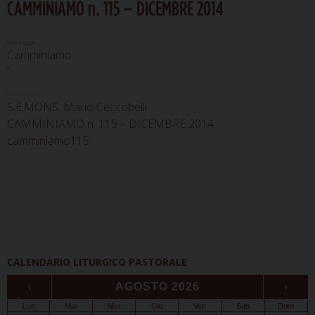
CAMMINIAMO n. 115 – DICEMBRE 2014
Messaggio
Camminiamo
“
01-12-2014
S.E.MONS. Mario Ceccobelli
CAMMINIAMO n. 115 – DICEMBRE 2014
camminiamo115
CALENDARIO LITURGICO PASTORALE
‹
AGOSTO 2026
›
Lun
Mar
Mer
Gio
Ven
Sab
Dom