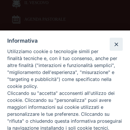
IL VESCOVO
AGENDA PASTORALE
Informativa
DOCUMENTI PASTORALI
Utilizziamo cookie o tecnologie simili per
finalità tecniche e, con il tuo consenso, anche per
ORARI MESSE
altre finalità ("interazioni e funzionalità semplici",
"miglioramento dell'esperienza", "misurazione" e
LITURGIA DELLE ORE
"targeting e pubblicità") come specificato nella
cookie policy.
Cliccando su "accetta" acconsenti all'utilizzo dei
GALLERIE FOTOGRAFICHE
cookie. Cliccando su "personalizza" puoi avere
maggiori informazioni sui cookie utilizzati e
personalizzare le tue preferenze. Cliccando su
GALLERIE VIDEO
"rifiuta" o chiudendo questa informativa proseguirai
la navigazione installando i soli cookie tecnici.