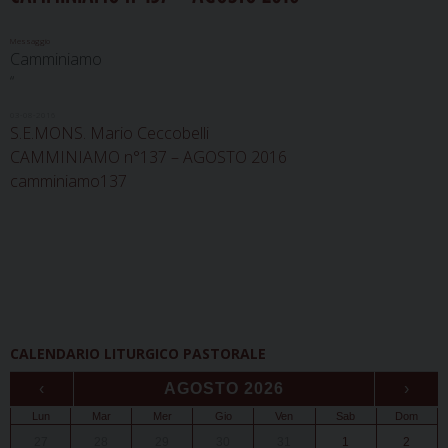
Messaggio
Camminiamo
“
03-08-2016
S.E.MONS. Mario Ceccobelli
CAMMINIAMO n°137 – AGOSTO 2016
camminiamo137
CALENDARIO LITURGICO PASTORALE
‹
AGOSTO 2026
›
Lun
Mar
Mer
Gio
Ven
Sab
Dom
27
28
29
30
31
1
2