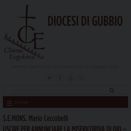
DIOCESI DI GUBBIO
venerdì 7 Agosto 2026 /
Santi Sisto II, papa, e compagni, martiri
Skip
Home
to
content
S.E.MONS. Mario Ceccobelli
USCIRE PER ANNUNCIARE LA MISERICORDIA DI DIO –