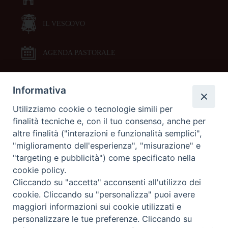
IL VESCOVO
AGENDA PASTORALE
Informativa
DOCUMENTI PASTORALI
Utilizziamo cookie o tecnologie simili per
finalità tecniche e, con il tuo consenso, anche per
ORARI MESSE
altre finalità ("interazioni e funzionalità semplici",
"miglioramento dell'esperienza", "misurazione" e
LITURGIA DELLE ORE
"targeting e pubblicità") come specificato nella
cookie policy.
Cliccando su "accetta" acconsenti all'utilizzo dei
GALLERIE FOTOGRAFICHE
cookie. Cliccando su "personalizza" puoi avere
maggiori informazioni sui cookie utilizzati e
personalizzare le tue preferenze. Cliccando su
GALLERIE VIDEO