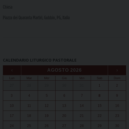
Chiesa
Piazza dei Quaranta Martiri, Gubbio, PG, Italia
P
o
CALENDARIO LITURGICO PASTORALE
s
‹
AGOSTO 2026
›
t
Lun
Mar
Mer
Gio
Ven
Sab
Dom
N
27
28
29
30
31
1
2
a
3
4
5
6
7
8
9
v
10
11
12
13
14
15
16
i
g
17
18
19
20
21
22
23
a
24
25
26
27
28
29
30