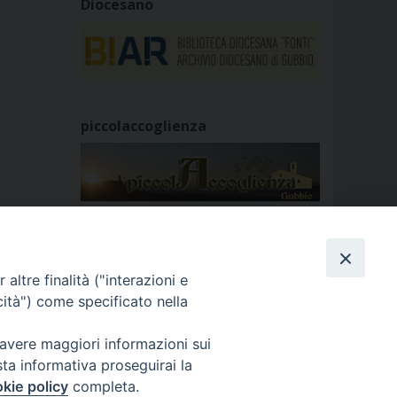
Diocesano
piccolaccoglienza
altre finalità ("interazioni e
GALLERIE FOTOGRAFICHE
cità") come specificato nella
GALLERIE VIDEO
 avere maggiori informazioni sui
sta informativa proseguirai la
kie policy
completa.