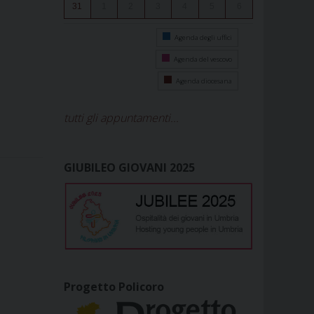
31
1
2
3
4
5
6
Agenda degli uffici
Agenda del vescovo
Agenda diocesana
tutti gli appuntamenti...
GIUBILEO GIOVANI 2025
Progetto Policoro