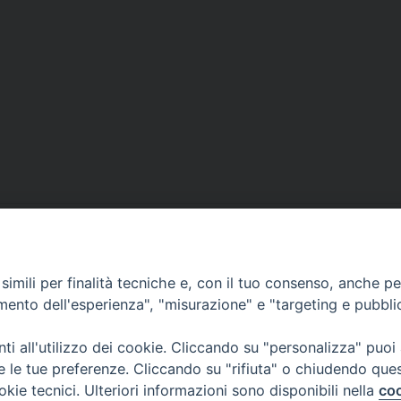
imili per finalità tecniche e, con il tuo consenso, anche per 
DOCUMENTI PASTORALI
amento dell'esperienza", "misurazione" e "targeting e pubbli
ORARI MESSE
i all'utilizzo dei cookie. Cliccando su "personalizza" puoi
re le tue preferenze. Cliccando su "rifiuta" o chiudendo que
LITURGIA DELLE ORE
okie tecnici. Ulteriori informazioni sono disponibili nella
coo