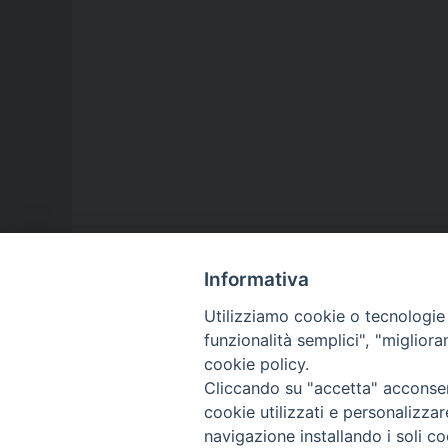
Informativa
Utilizziamo cookie o tecnologie s
LA NOSTRA DIOCESI
funzionalità semplici", "miglior
cookie policy.
IL VESCOVO
Cliccando su "accetta" acconsent
cookie utilizzati e personalizza
AGENDA PASTORALE
navigazione installando i soli co