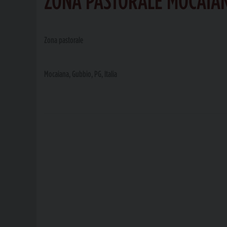
Zona pastorale
Mocaiana, Gubbio, PG, Italia
P
o
s
t