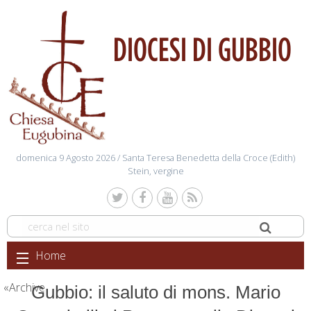
DIOCESI DI GUBBIO
domenica 9 Agosto 2026 /
Santa Teresa Benedetta della Croce (Edith)
Stein, vergine
Skip
Home
to
content
Archive
Gubbio: il saluto di mons. Mario