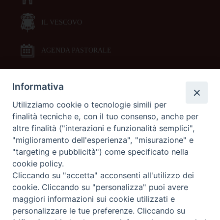
IL VESCOVO
AGENDA PASTORALE
Informativa
DOCUMENTI PASTORALI
Utilizziamo cookie o tecnologie simili per
finalità tecniche e, con il tuo consenso, anche per
ORARI MESSE
altre finalità ("interazioni e funzionalità semplici",
"miglioramento dell'esperienza", "misurazione" e
LITURGIA DELLE ORE
"targeting e pubblicità") come specificato nella
cookie policy.
Cliccando su "accetta" acconsenti all'utilizzo dei
GALLERIE FOTOGRAFICHE
cookie. Cliccando su "personalizza" puoi avere
maggiori informazioni sui cookie utilizzati e
personalizzare le tue preferenze. Cliccando su
GALLERIE VIDEO