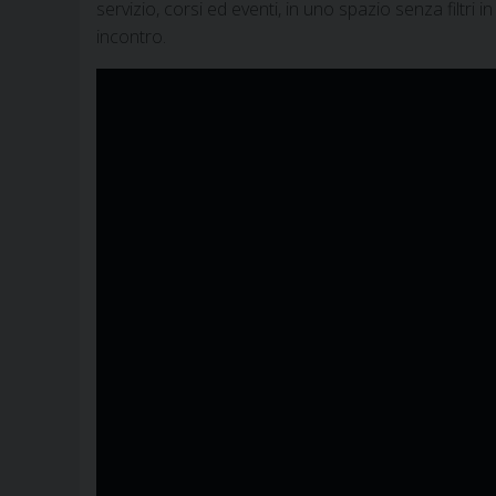
servizio, corsi ed eventi, in uno spazio senza filtri
incontro.