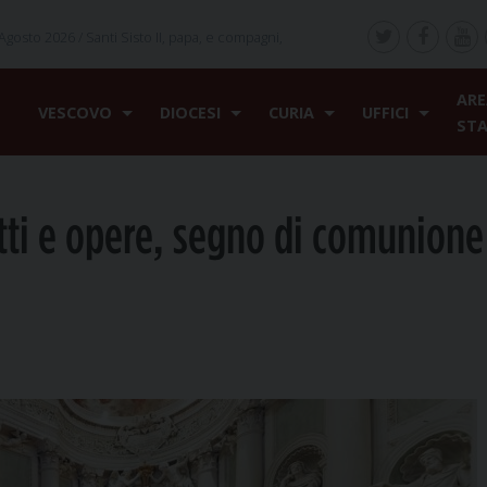
Agosto 2026 /
Santi Sisto II, papa, e compagni,
ARE
VESCOVO
DIOCESI
CURIA
UFFICI
ST
tti e opere, segno di comunione