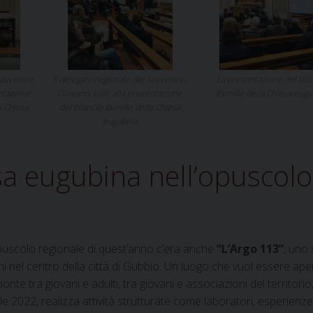
Sovvenire,
Il delegato regionale del Sovvenire,
La presentazione del bila
entazione
Giovanni Lolli, alla presentazione
8xmille della Chiesa eugu
a Chiesa
del bilancio 8xmille della Chiesa
eugubina
esa eugubina nell’opuscolo
’opuscolo regionale di quest’anno c’era anche
“L’Argo 113”
, uno 
i nel centro della città di Gubbio. Un luogo che vuol essere ape
te tra giovani e adulti, tra giovani e associazioni del territorio,
ile 2022, realizza attività strutturate come laboratori, esperienze