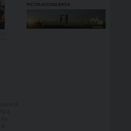
PICCOLACCOGLIENZA
ncio
bina
spazio di
rto a
 tra
 di