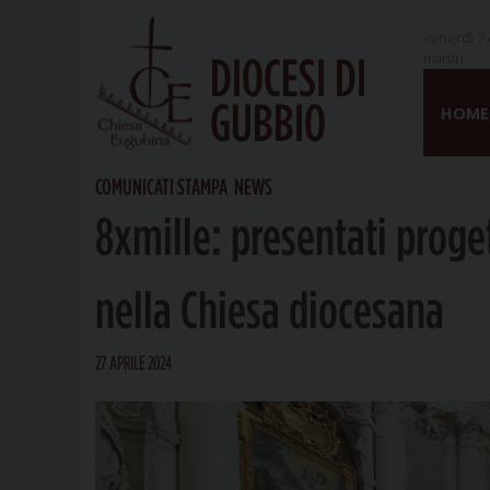
venerdì 7 
martiri
DIOCESI DI
Skip
GUBBIO
to
HOME
content
COMUNICATI STAMPA
NEWS
,
8xmille: presentati proge
nella Chiesa diocesana
27 APRILE 2024