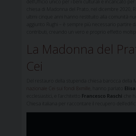
dell’Ufficio unico per i beni culturali e incaricato pe
chiesa di Madonna del Prato, nel dicembre 2020, Rug
ultimi cinque anni hanno restituito alla comunità num
aggiunto Rughi – è sempre più necessario partire dai 
contributi, creando un vero e proprio effetto moltipl
La Madonna del Pra
Cei
Del restauro della stupenda chiesa barocca della
nazionale Cei sui fondi 8xmille
, hanno parlato
Elisa
ecclesiastici, e l’architetto
Francesco Raschi
che ha
Chiesa italiana per raccontare il recupero dell’edif