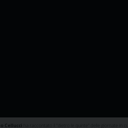
io Cellucci
ha raccontato il “dietro le quinte” delle giornate in c