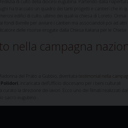
r l’edilizia di culto della diocesi eugubina. Partendo dalla riapertur
hi ha tracciato un quadro dei tanti progetti e cantieri che in q
erosi edifici di culto, ultimo dei quali la chiesa di Loreto. Ormai
fondi 8xmille per avviare i cantieri ma associandoli poi ad altri
icatore delle risorse erogate dalla Chiesa italiana per le Chiese l
to nella campagna nazio
 Madonna del Prato a Gubbio, diventata
testimonial nella campa
 Polidori
, incaricata dell’Ufficio diocesano per i beni culturali
 curato la direzione dei lavori. Ecco uno dei filmati realizzati dal
icio sacro eugubino…