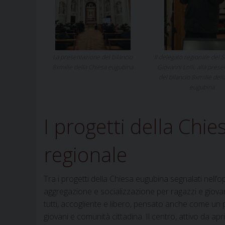
La presentazione del bilancio
Il delegato regionale del 
8xmille della Chiesa eugubina
Giovanni Lolli, alla pres
del bilancio 8xmille dell
eugubina
I progetti della Chi
regionale
Tra i progetti della Chiesa eugubina segnalati nell
aggregazione e socializzazione per ragazzi e giovan
tutti, accogliente e libero, pensato anche come un pon
giovani e comunità cittadina. Il centro, attivo da apr