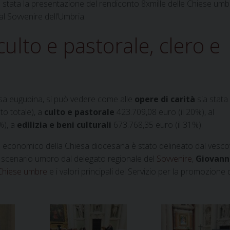
 stata la presentazione del rendiconto 8xmille delle Chiese umb
l Sovvenire dell’Umbria.
 culto e pastorale, clero e
iesa eugubina, si può vedere come alle
opere di carità
sia stata
ito totale), a
culto e pastorale
423.709,08 euro (il 20%), al
%), a
edilizia e beni culturali
673.768,35 euro (il 31%).
gno economico della Chiesa diocesana è stato delineato dal vesc
 scenario umbro dal delegato regionale del
Sovvenire
,
Giovanni
 Chiese umbre
e i valori principali del Servizio per la promozione 