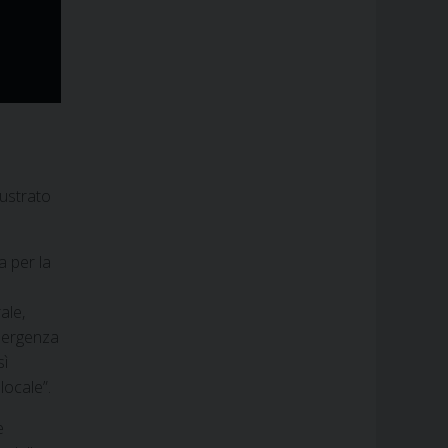
lustrato
a per la
ale,
emergenza
sì
locale”.
e