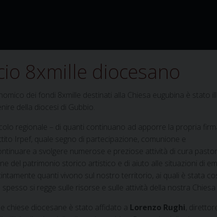
ncio 8xmille diocesano
onomico dei fondi 8xmille destinati alla Chiesa eugubina è stato il
ire della diocesi di Gubbio.
colo regionale – di quanti continuano ad apporre la propria firm
gettito Irpef, quale segno di partecipazione, comunione e
ontinuare a svolgere numerose e preziose attività di cura pastor
 del patrimonio storico artistico e di aiuto alle situazioni di 
intamente quanti vivono sul nostro territorio, ai quali è stata co
spesso si regge sulle risorse e sulle attività della nostra Chiesa 
lle chiese diocesane è stato affidato a
Lorenzo Rughi
, direttor