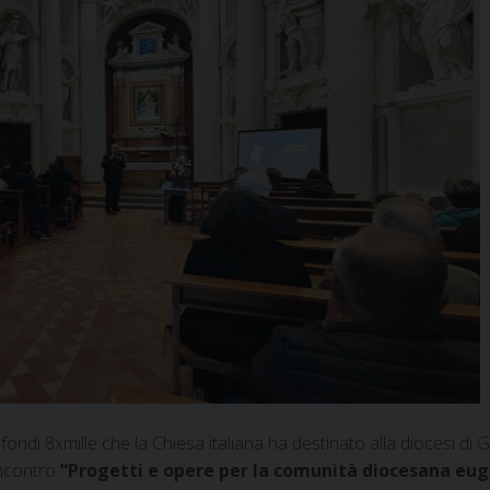
i fondi 8xmille che la Chiesa italiana ha destinato alla diocesi di 
’incontro
“Progetti e opere per la comunità diocesana eu