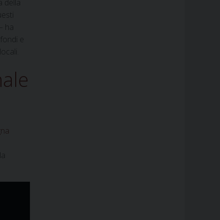
a della
uesti
 – ha
 fondi e
ocali.
nale
gna
la