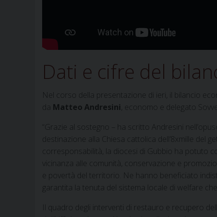
Dati e cifre del bila
Nel corso della presentazione di ieri, il bilancio ec
da
Matteo Andresini
, economo e delegato Sovven
“Grazie al sostegno – ha scritto Andresini nell’opus
destinazione alla Chiesa cattolica dell’8xmille del 
corresponsabilità, la diocesi di Gubbio ha potuto c
vicinanza alle comunità, conservazione e promozione
e povertà del territorio. Ne hanno beneficiato indist
garantita la tenuta del sistema locale di welfare che 
Il quadro degli interventi di restauro e recupero de