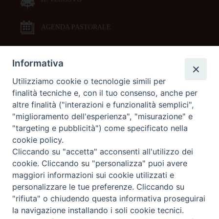
AGENDA PASTORALE
Informativa
DOCUMENTI PASTORALI
Utilizziamo cookie o tecnologie simili per
finalità tecniche e, con il tuo consenso, anche per
ORARI MESSE
altre finalità ("interazioni e funzionalità semplici",
"miglioramento dell'esperienza", "misurazione" e
LITURGIA DELLE ORE
"targeting e pubblicità") come specificato nella
cookie policy.
Cliccando su "accetta" acconsenti all'utilizzo dei
GALLERIE FOTOGRAFICHE
cookie. Cliccando su "personalizza" puoi avere
maggiori informazioni sui cookie utilizzati e
personalizzare le tue preferenze. Cliccando su
GALLERIE VIDEO
"rifiuta" o chiudendo questa informativa proseguirai
la navigazione installando i soli cookie tecnici.