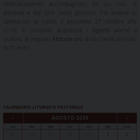
simbolicamente accompagnato da un volo di
allodole e dal loro canto glorioso. Per vedere lo
spettacolo al Lyrick, il prossimo 27 ottobre alle
21.15, è possibile acquistare i biglietti anche a
Gubbio, al negozio
Attitude snc
di via Cairoli, al costo
di 10 euro.
CALENDARIO LITURGICO PASTORALE
‹
AGOSTO 2026
›
Lun
Mar
Mer
Gio
Ven
Sab
Dom
27
28
29
30
31
1
2