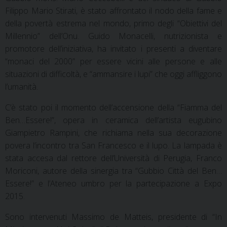
Filippo Mario Stirati, è stato affrontato il nodo della fame e
della povertà estrema nel mondo, primo degli “Obiettivi del
Millennio” dell’Onu. Guido Monacelli, nutrizionista e
promotore dell’iniziativa, ha invitato i presenti a diventare
“monaci del 2000” per essere vicini alle persone e alle
situazioni di difficoltà, e “ammansire i lupi” che oggi affliggono
l’umanità.
C’è stato poi il momento dell’accensione della “Fiamma del
Ben…Essere!”, opera in ceramica dell’artista eugubino
Giampietro Rampini, che richiama nella sua decorazione
povera l’incontro tra San Francesco e il lupo. La lampada è
stata accesa dal rettore dell’Università di Perugia, Franco
Moriconi, autore della sinergia tra “Gubbio Città del Ben…
Essere!” e l’Ateneo umbro per la partecipazione a Expo
2015.
Sono intervenuti Massimo de Matteis, presidente di “In