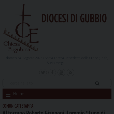
DIOCESI DI GUBBIO
domenica 9 Agosto 2026 /
Santa Teresa Benedetta della Croce (Edith)
Stein, vergine
Skip
Home
to
content
COMUNICATI STAMPA
Al toscano Roberto Giannoni il premio “Lupo di