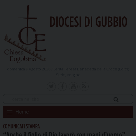
DIOCESI DI GUBBIO
domenica 9 Agosto 2026 /
Santa Teresa Benedetta della Croce (Edith)
Stein, vergine
Skip
Home
to
content
COMUNICATI STAMPA
“Anche il figlio di Dio lavorò con mani d’uomo”