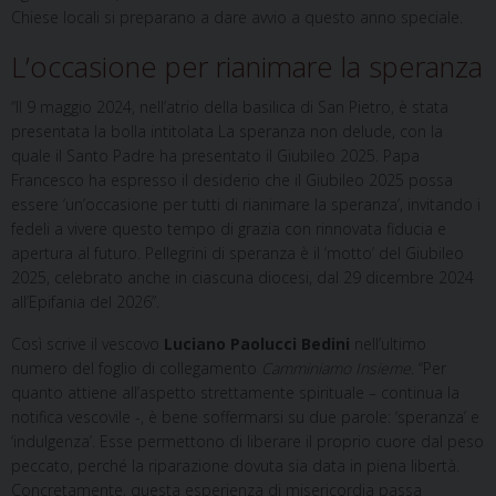
Chiese locali si preparano a dare avvio a questo anno speciale.
L’occasione per rianimare la speranza
“Il 9 maggio 2024, nell’atrio della basilica di San Pietro, è stata
presentata la bolla intitolata La speranza non delude, con la
quale il Santo Padre ha presentato il Giubileo 2025. Papa
Francesco ha espresso il desiderio che il Giubileo 2025 possa
essere ‘un’occasione per tutti di rianimare la speranza’, invitando i
fedeli a vivere questo tempo di grazia con rinnovata fiducia e
apertura al futuro. Pellegrini di speranza è il ‘motto’ del Giubileo
2025, celebrato anche in ciascuna diocesi, dal 29 dicembre 2024
all’Epifania del 2026”.
Così scrive il vescovo
Luciano Paolucci Bedini
nell’ultimo
numero del foglio di collegamento
Camminiamo Insieme
. “Per
quanto attiene all’aspetto strettamente spirituale – continua la
notifica vescovile -, è bene soffermarsi su due parole: ‘speranza’ e
‘indulgenza’. Esse permettono di liberare il proprio cuore dal peso
peccato, perché la riparazione dovuta sia data in piena libertà.
Concretamente, questa esperienza di misericordia passa