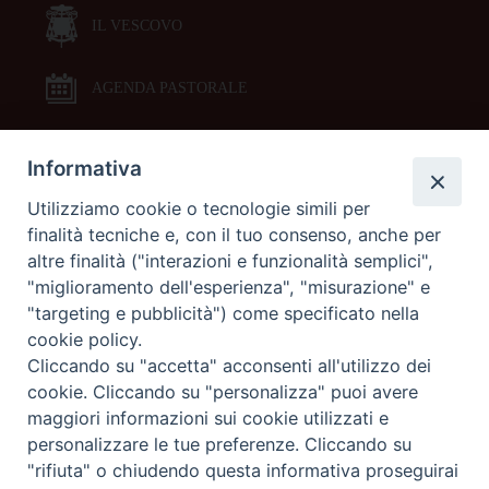
IL VESCOVO
AGENDA PASTORALE
Informativa
DOCUMENTI PASTORALI
Utilizziamo cookie o tecnologie simili per
finalità tecniche e, con il tuo consenso, anche per
ORARI MESSE
altre finalità ("interazioni e funzionalità semplici",
"miglioramento dell'esperienza", "misurazione" e
LITURGIA DELLE ORE
"targeting e pubblicità") come specificato nella
cookie policy.
Cliccando su "accetta" acconsenti all'utilizzo dei
GALLERIE FOTOGRAFICHE
cookie. Cliccando su "personalizza" puoi avere
maggiori informazioni sui cookie utilizzati e
personalizzare le tue preferenze. Cliccando su
GALLERIE VIDEO
"rifiuta" o chiudendo questa informativa proseguirai