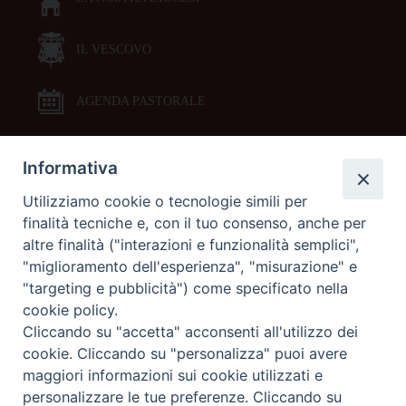
IL VESCOVO
AGENDA PASTORALE
Informativa
DOCUMENTI PASTORALI
Utilizziamo cookie o tecnologie simili per
finalità tecniche e, con il tuo consenso, anche per
ORARI MESSE
altre finalità ("interazioni e funzionalità semplici",
"miglioramento dell'esperienza", "misurazione" e
LITURGIA DELLE ORE
"targeting e pubblicità") come specificato nella
cookie policy.
Cliccando su "accetta" acconsenti all'utilizzo dei
GALLERIE FOTOGRAFICHE
cookie. Cliccando su "personalizza" puoi avere
maggiori informazioni sui cookie utilizzati e
personalizzare le tue preferenze. Cliccando su
GALLERIE VIDEO