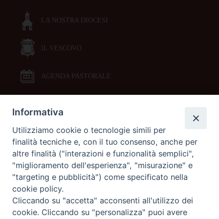
LA NOSTRA DIOCESI
IL VESCOVO
AGENDA PASTORALE
Informativa
DOCUMENTI PASTORALI
Utilizziamo cookie o tecnologie simili per
finalità tecniche e, con il tuo consenso, anche per
ORARI MESSE
altre finalità ("interazioni e funzionalità semplici",
"miglioramento dell'esperienza", "misurazione" e
LITURGIA DELLE ORE
"targeting e pubblicità") come specificato nella
cookie policy.
Cliccando su "accetta" acconsenti all'utilizzo dei
GALLERIE FOTOGRAFICHE
cookie. Cliccando su "personalizza" puoi avere