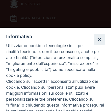
IL VESCOVO
AGENDA PASTORALE
Informativa
DOCUMENTI PASTORALI
Utilizziamo cookie o tecnologie simili per
finalità tecniche e, con il tuo consenso, anche per
ORARI MESSE
altre finalità ("interazioni e funzionalità semplici",
"miglioramento dell'esperienza", "misurazione" e
LITURGIA DELLE ORE
"targeting e pubblicità") come specificato nella
cookie policy.
Cliccando su "accetta" acconsenti all'utilizzo dei
GALLERIE FOTOGRAFICHE
cookie. Cliccando su "personalizza" puoi avere
maggiori informazioni sui cookie utilizzati e
personalizzare le tue preferenze. Cliccando su
GALLERIE VIDEO
"rifiuta" o chiudendo questa informativa proseguirai