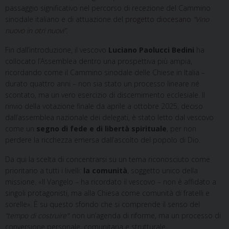
passaggio significativo nel percorso di recezione del Cammino
sinodale italiano e di attuazione del
progetto diocesano
“Vino
nuovo in otri nuovi”
.
Fin dall’introduzione, il vescovo
Luciano Paolucci Bedini
ha
collocato l’Assemblea dentro una prospettiva più ampia,
ricordando come il Cammino sinodale delle Chiese in Italia –
durato quattro anni – non sia stato un processo lineare né
scontato, ma un vero esercizio di discernimento ecclesiale. Il
rinvio della votazione finale da aprile a ottobre 2025, deciso
dall’assemblea nazionale dei delegati, è stato letto dal vescovo
come un
segno di fede e di libertà spirituale
, per non
perdere la ricchezza emersa dall’ascolto del popolo di Dio.
Da qui la scelta di concentrarsi su un tema riconosciuto come
prioritario a tutti i livelli:
la comunità
, soggetto unico della
missione. «Il Vangelo – ha ricordato il vescovo – non è affidato a
singoli protagonisti, ma alla Chiesa come comunità di fratelli e
sorelle». È su questo sfondo che si comprende il senso del
“tempo di costruire”
: non un’agenda di riforme, ma un processo di
conversione personale, comunitaria e strutturale.