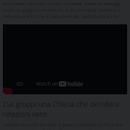
vita concreta dei fedeli. Ascolto, risonanza, sintesi: tre passaggi
vissuti nei gruppi come esercizio di discernimento comunitario,
nella ricerca di ciò che “è parso bene allo Spirito Santo e a noi”.
Dai gruppi una Chiesa che desidera
relazioni vere
Dai primi resoconti dei lavori di gruppo è emersa con forza una