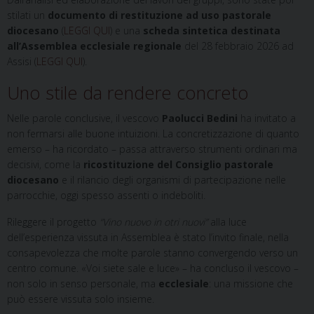
stilati un
documento di restituzione ad uso pastorale
diocesano
(
LEGGI QUI
) e una
scheda sintetica destinata
all’Assemblea ecclesiale regionale
del 28 febbraio 2026 ad
Assisi (
LEGGI QUI
).
Uno stile da rendere concreto
Nelle parole conclusive, il vescovo
Paolucci Bedini
ha invitato a
non fermarsi alle buone intuizioni. La concretizzazione di quanto
emerso – ha ricordato – passa attraverso strumenti ordinari ma
decisivi, come la
ricostituzione del Consiglio pastorale
diocesano
e il rilancio degli organismi di partecipazione nelle
parrocchie, oggi spesso assenti o indeboliti.
Rileggere il progetto
“Vino nuovo in otri nuovi”
alla luce
dell’esperienza vissuta in Assemblea è stato l’invito finale, nella
consapevolezza che molte parole stanno convergendo verso un
centro comune. «Voi siete sale e luce» – ha concluso il vescovo –
non solo in senso personale, ma
ecclesiale
: una missione che
può essere vissuta solo insieme.