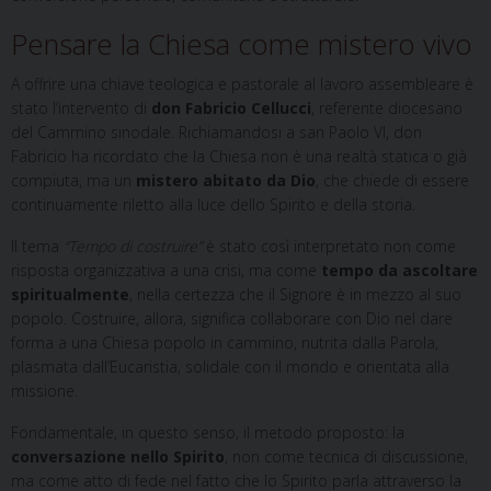
Pensare la Chiesa come mistero vivo
A offrire una chiave teologica e pastorale al lavoro assembleare è
stato l’intervento di
don
Fabricio Cellucci
, referente diocesano
del Cammino sinodale. Richiamandosi a san Paolo VI, don
Fabricio ha ricordato che la Chiesa non è una realtà statica o già
compiuta, ma un
mistero abitato da Dio
, che chiede di essere
continuamente riletto alla luce dello Spirito e della storia.
Il tema
“Tempo di costruire”
è stato così interpretato non come
risposta organizzativa a una crisi, ma come
tempo da ascoltare
spiritualmente
, nella certezza che il Signore è in mezzo al suo
popolo. Costruire, allora, significa collaborare con Dio nel dare
forma a una Chiesa popolo in cammino, nutrita dalla Parola,
plasmata dall’Eucaristia, solidale con il mondo e orientata alla
missione.
Fondamentale, in questo senso, il metodo proposto: la
conversazione nello Spirito
, non come tecnica di discussione,
ma come atto di fede nel fatto che lo Spirito parla attraverso la