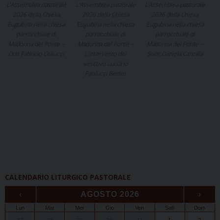
L’Assemblea pastorale
L’Assemblea pastorale
L’Assemblea pastorale
2026 della Chiesa
2026 della Chiesa
2026 della Chiesa
Eugubina nella chiesa
Eugubina nella chiesa
Eugubina nella chiesa
parrocchiale di
parrocchiale di
parrocchiale di
Madonna del Ponte –
Madonna del Ponte –
Madonna del Ponte –
Don Fabricio Cellucci
L’intervento del
Suor Daniela Cancilla
vescovo Luciano
Paolucci Bedini
CALENDARIO LITURGICO PASTORALE
‹
AGOSTO 2026
›
Lun
Mar
Mer
Gio
Ven
Sab
Dom