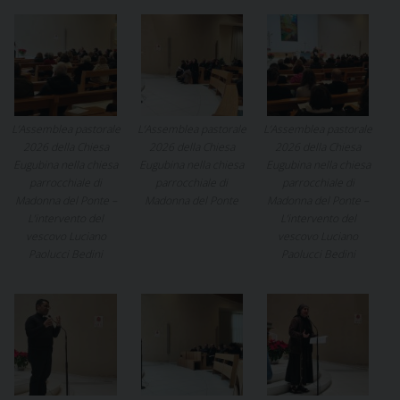
L’Assemblea pastorale
L’Assemblea pastorale
L’Assemblea pastorale
2026 della Chiesa
2026 della Chiesa
2026 della Chiesa
Eugubina nella chiesa
Eugubina nella chiesa
Eugubina nella chiesa
parrocchiale di
parrocchiale di
parrocchiale di
Madonna del Ponte –
Madonna del Ponte
Madonna del Ponte –
L’intervento del
L’intervento del
vescovo Luciano
vescovo Luciano
Paolucci Bedini
Paolucci Bedini