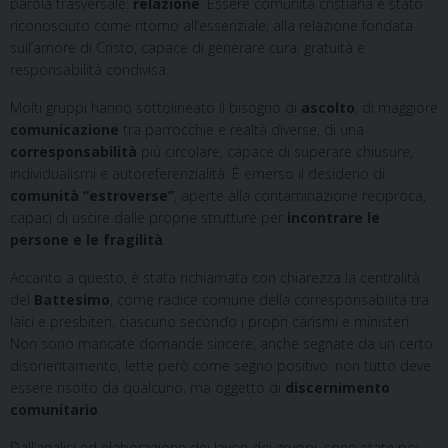
parola trasversale:
relazione
. Essere comunità cristiana è stato
riconosciuto come ritorno all’essenziale, alla relazione fondata
sull’amore di Cristo, capace di generare cura, gratuità e
responsabilità condivisa.
Molti gruppi hanno sottolineato il bisogno di
ascolto
, di maggiore
comunicazione
tra parrocchie e realtà diverse, di una
corresponsabilità
più circolare, capace di superare chiusure,
individualismi e autoreferenzialità. È emerso il desiderio di
comunità “estroverse”
, aperte alla contaminazione reciproca,
capaci di uscire dalle proprie strutture per
incontrare le
persone e le fragilità
.
Accanto a questo, è stata richiamata con chiarezza la centralità
del
Battesimo
, come radice comune della corresponsabilità tra
laici e presbiteri, ciascuno secondo i propri carismi e ministeri.
Non sono mancate domande sincere, anche segnate da un certo
disorientamento, lette però come segno positivo: non tutto deve
essere risolto da qualcuno, ma oggetto di
discernimento
comunitario
.
Dall’analisi ed elaborazione dei lavori dei gruppi, sono state poi