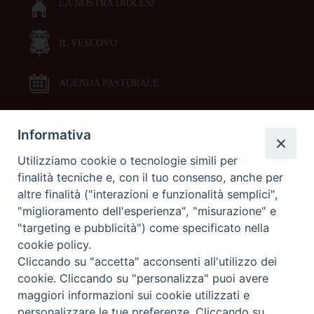
LA NOSTRA DIOCESI
IL VESCOVO
AGENDA PASTORALE
Informativa
DOCUMENTI PASTORALI
Utilizziamo cookie o tecnologie simili per
finalità tecniche e, con il tuo consenso, anche per
ORARI MESSE
altre finalità ("interazioni e funzionalità semplici",
"miglioramento dell'esperienza", "misurazione" e
LITURGIA DELLE ORE
"targeting e pubblicità") come specificato nella
cookie policy.
Cliccando su "accetta" acconsenti all'utilizzo dei
GALLERIE FOTOGRAFICHE
cookie. Cliccando su "personalizza" puoi avere
maggiori informazioni sui cookie utilizzati e
personalizzare le tue preferenze. Cliccando su
GALLERIE VIDEO