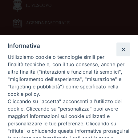
IL VESCOVO
AGENDA PASTORALE
Informativa
DOCUMENTI PASTORALI
Utilizziamo cookie o tecnologie simili per
finalità tecniche e, con il tuo consenso, anche per
ORARI MESSE
altre finalità ("interazioni e funzionalità semplici",
"miglioramento dell'esperienza", "misurazione" e
LITURGIA DELLE ORE
"targeting e pubblicità") come specificato nella
cookie policy.
Cliccando su "accetta" acconsenti all'utilizzo dei
GALLERIE FOTOGRAFICHE
cookie. Cliccando su "personalizza" puoi avere
maggiori informazioni sui cookie utilizzati e
personalizzare le tue preferenze. Cliccando su
GALLERIE VIDEO
"rifiuta" o chiudendo questa informativa proseguirai