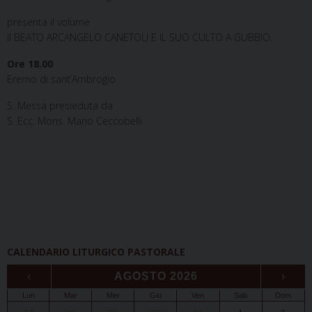
presenta il volume
Il BEATO ARCANGELO CANETOLI E IL SUO CULTO A GUBBIO.
Ore 18.00
Eremo di sant’Ambrogio
S. Messa presieduta da
S. Ecc. Mons. Mario Ceccobelli
CALENDARIO LITURGICO PASTORALE
‹
AGOSTO 2026
›
Lun
Mar
Mer
Gio
Ven
Sab
Dom