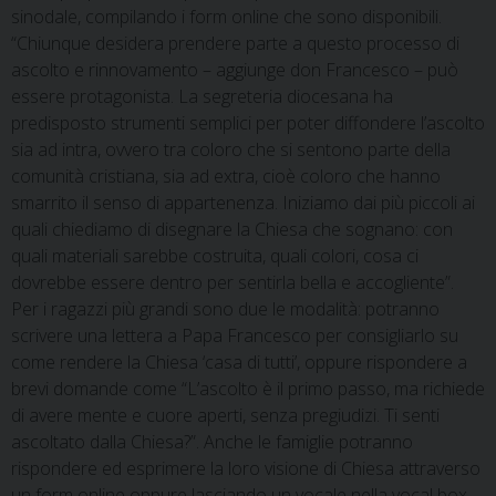
sinodale, compilando i form online che sono disponibili.
“Chiunque desidera prendere parte a questo processo di
ascolto e rinnovamento – aggiunge don Francesco – può
essere protagonista. La segreteria diocesana ha
predisposto strumenti semplici per poter diffondere l’ascolto
sia ad intra, ovvero tra coloro che si sentono parte della
comunità cristiana, sia ad extra, cioè coloro che hanno
smarrito il senso di appartenenza. Iniziamo dai più piccoli ai
quali chiediamo di disegnare la Chiesa che sognano: con
quali materiali sarebbe costruita, quali colori, cosa ci
dovrebbe essere dentro per sentirla bella e accogliente”.
Per i ragazzi più grandi sono due le modalità: potranno
scrivere una lettera a Papa Francesco per consigliarlo su
come rendere la Chiesa ‘casa di tutti’, oppure rispondere a
brevi domande come “L’ascolto è il primo passo, ma richiede
di avere mente e cuore aperti, senza pregiudizi. Ti senti
ascoltato dalla Chiesa?”. Anche le famiglie potranno
rispondere ed esprimere la loro visione di Chiesa attraverso
un form online oppure lasciando un vocale nella vocal box,