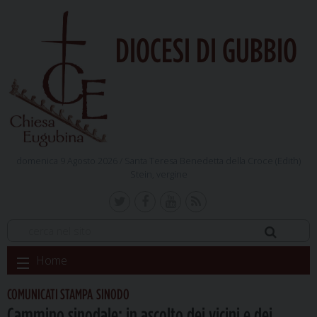
DIOCESI DI GUBBIO
domenica 9 Agosto 2026 /
Santa Teresa Benedetta della Croce (Edith)
Stein, vergine
Skip
Home
to
content
COMUNICATI STAMPA
SINODO
,
Cammino sinodale: in ascolto dei vicini e dei