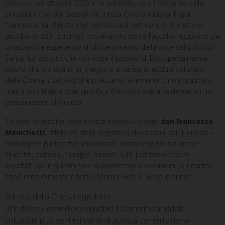
previsto per ottobre 2023 e, in parallelo, con il percorso sulla
sinodalità che sta facendo la stessa Chiesa italiana. Papa
Francesco ha chiesto che ogni diocesi del mondo si metta in
ascolto di tutti i suoi figli, sostenendo come l’ascolto reciproco sia
un’autentica esperienza di discernimento della voce dello Spirito
Santo. Un ascolto che coinvolge il popolo di Dio, specialmente
coloro che si trovano ai margini o si sentono esclusi dalla vita
della Chiesa, i cattolici che praticano raramente o non praticano
mai la loro fede, come specifica l’introduzione al vademecum in
preparazione al Sinodo.
“La fase di ascolto della nostra diocesi – spiega
don Francesco
Menichetti
, referente della segreteria diocesana per il Sinodo –
coinvolgerà parrocchie, movimenti, ordini religiosi ma anche
studenti, bambini, famiglie, anziani. Tutti potranno essere
ascoltati. Se in questa fase di pandemia le occasioni di incontro
sono notevolmente ridotte, allora il web, ci viene in aiuto”.
Sul sito della Chiesa eugubina –
all’indirizzo
www.diocesigubbio.it/camminosinodale
–
chiunque può sentirsi parte di questa consultazione