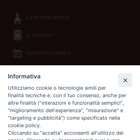
LA NOSTRA DIOCESI
IL VESCOVO
AGENDA PASTORALE
Informativa
DOCUMENTI PASTORALI
Utilizziamo cookie o tecnologie simili per
finalità tecniche e, con il tuo consenso, anche per
ORARI MESSE
altre finalità ("interazioni e funzionalità semplici",
"miglioramento dell'esperienza", "misurazione" e
LITURGIA DELLE ORE
"targeting e pubblicità") come specificato nella
cookie policy.
Cliccando su "accetta" acconsenti all'utilizzo dei
GALLERIE FOTOGRAFICHE