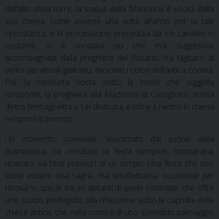
dall’alto della torre, la statua della Madonna è uscita dalla
sua chiesa, come avviene una volta all’anno per la tale
circostanza, e la processione, preceduta da tre cavalieri in
costume, si è snodata più che mai suggestiva,
accompagnata dalla preghiera del Rosario, tra l’agitarsi al
vento dei vessilli gialloblu, evocanti i colori dell’antica contea.
Poi, la consueta sosta sotto la croce che suggella
l’orizzonte, la preghiera alla Madonna di Castiglione, scritta
dietro l’immaginetta a Lei dedicata, e infine il rientro in chiesa
nel primo tramonto.
Un momento conviviale, vivacizzato dal suono della
fisarmonica, ha concluso la festa semplice, montanara,
ricalcata sui ritmi popolari di un tempo. Una festa che non
vuole essere una sagra, ma un’affettuosa occasione per
ritrovarsi, specie tra ex abitanti di quelle contrade; che offre
uno spazio privilegiato alla riflessione sotto le capriate della
chiesa antica; che nella cornice di uno splendido paesaggio,