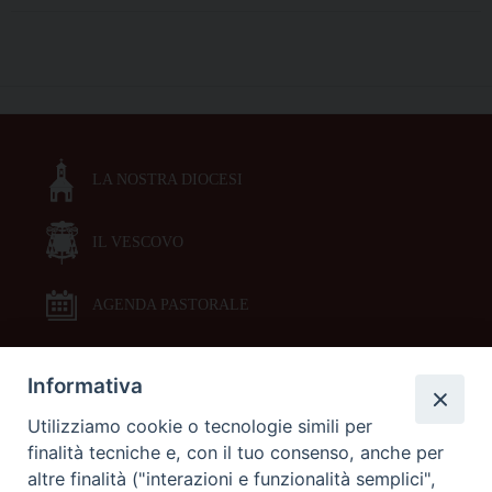
un
percorso
P
di
o
formazione
s
degli
t
Uffici
LA NOSTRA DIOCESI
N
per
a
la
liturgia
IL VESCOVO
v
e
i
la
g
AGENDA PASTORALE
cultura
a
t
Informativa
DOCUMENTI PASTORALI
i
Utilizziamo cookie o tecnologie simili per
o
finalità tecniche e, con il tuo consenso, anche per
ORARI MESSE
n
altre finalità ("interazioni e funzionalità semplici",