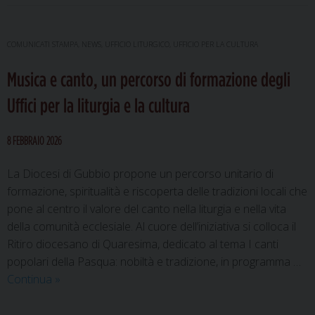
COMUNICATI STAMPA
,
NEWS
,
UFFICIO LITURGICO
,
UFFICIO PER LA CULTURA
Musica e canto, un percorso di formazione degli
Uffici per la liturgia e la cultura
8 FEBBRAIO 2026
La Diocesi di Gubbio propone un percorso unitario di
formazione, spiritualità e riscoperta delle tradizioni locali che
pone al centro il valore del canto nella liturgia e nella vita
della comunità ecclesiale. Al cuore dell’iniziativa si colloca il
Ritiro diocesano di Quaresima, dedicato al tema I canti
popolari della Pasqua: nobiltà e tradizione, in programma …
Musica
Continua
»
e
canto,