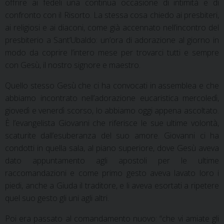
offrire ai fedeli una continua occasione di intimità e di
confronto con il Risorto. La stessa cosa chiedo ai presbiteri,
ai religiosi e ai diaconi, come già accennato nell’incontro del
presbiterio a Sant’Ubaldo: un’ora di adorazione al giorno in
modo da coprire l’intero mese per trovarci tutti e sempre
con Gesù, il nostro signore e maestro.
Quello stesso Gesù che ci ha convocati in assemblea e che
abbiamo incontrato nell’adorazione eucaristica mercoledì,
giovedì e venerdì scorso, lo abbiamo oggi appena ascoltato.
È l’evangelista Giovanni che riferisce le sue ultime volontà,
scaturite dall’esuberanza del suo amore. Giovanni ci ha
condotti in quella sala, al piano superiore, dove Gesù aveva
dato appuntamento agli apostoli per le ultime
raccomandazioni e come primo gesto aveva lavato loro i
piedi, anche a Giuda il traditore, e li aveva esortati a ripetere
quel suo gesto gli uni agli altri.
Poi era passato al comandamento nuovo: “che vi amiate gli