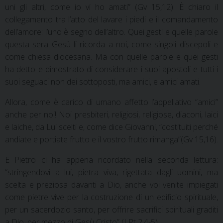
uni gli altri, come io vi ho amati” (Gv 15,12). È chiaro il
collegamento tra l’atto del lavare i piedi e il comandamento
dell’amore: l’uno è segno dell’altro. Quei gesti e quelle parole
questa sera Gesù li ricorda a noi, come singoli discepoli e
come chiesa diocesana. Ma con quelle parole e quei gesti
ha detto e dimostrato di considerare i suoi apostoli e tutti i
suoi seguaci non dei sottoposti, ma amici, e amici amati.
Allora, come è carico di umano affetto l’appellativo “amici”
anche per noi! Noi presbiteri, religiosi, religiose, diaconi, laici
e laiche, da Lui scelti e, come dice Giovanni, “costituiti perché
andiate e portiate frutto e il vostro frutto rimanga”(Gv 15,16).
E Pietro ci ha appena ricordato nella seconda lettura:
“stringendovi a lui, pietra viva, rigettata dagli uomini, ma
scelta e preziosa davanti a Dio, anche voi venite impiegati
come pietre vive per la costruzione di un edificio spirituale,
per un sacerdozio santo, per offrire sacrifici spirituali graditi
a Dio, per mezzo di Gesù Cristo” (I Pt 2,4-5).