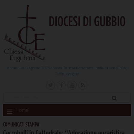
DIOCESI DI GUBBIO
domenica 9 Agosto 2026 /
Santa Teresa Benedetta della Croce (Edith)
Stein, vergine
Skip
Home
to
content
COMUNICATI STAMPA
Ceccobelli in Cattedrale: “Adorazione eucaristica