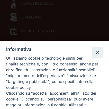
LA NOSTRA DIOCESI
IL VESCOVO
AGENDA PASTORALE
Informativa
DOCUMENTI PASTORALI
Utilizziamo cookie o tecnologie simili per
finalità tecniche e, con il tuo consenso, anche per
ORARI MESSE
altre finalità ("interazioni e funzionalità semplici",
"miglioramento dell'esperienza", "misurazione" e
LITURGIA DELLE ORE
"targeting e pubblicità") come specificato nella
cookie policy.
Cliccando su "accetta" acconsenti all'utilizzo dei
GALLERIE FOTOGRAFICHE
cookie. Cliccando su "personalizza" puoi avere
maggiori informazioni sui cookie utilizzati e