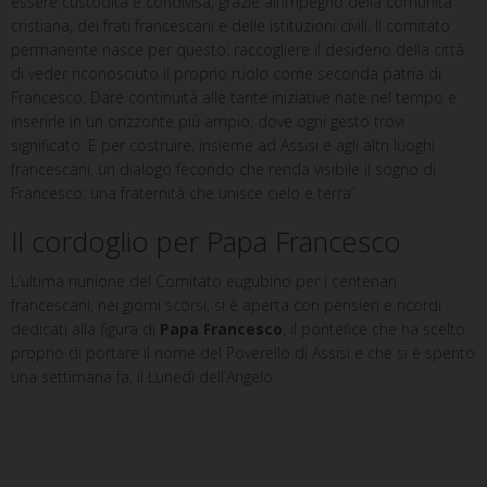
essere custodita e condivisa, grazie all’impegno della comunità
cristiana, dei frati francescani e delle istituzioni civili. Il comitato
permanente nasce per questo: raccogliere il desiderio della città
di veder riconosciuto il proprio ruolo come seconda patria di
Francesco. Dare continuità alle tante iniziative nate nel tempo e
inserirle in un orizzonte più ampio, dove ogni gesto trovi
significato. E per costruire, insieme ad Assisi e agli altri luoghi
francescani, un dialogo fecondo che renda visibile il sogno di
Francesco: una fraternità che unisce cielo e terra”.
Il cordoglio per Papa Francesco
L’ultima riunione del Comitato eugubino per i centenari
francescani, nei giorni scorsi, si è aperta con pensieri e ricordi
dedicati alla figura di
Papa Francesco
, il pontefice che ha scelto
proprio di portare il nome del Poverello di Assisi e che si è spento
una settimana fa, il Lunedì dell’Angelo.