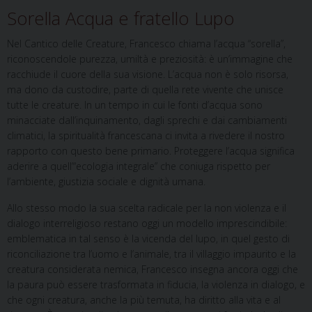
Sorella Acqua e fratello Lupo
Nel Cantico delle Creature, Francesco chiama l’acqua “sorella”,
riconoscendole purezza, umiltà e preziosità: è un’immagine che
racchiude il cuore della sua visione. L’acqua non è solo risorsa,
ma dono da custodire, parte di quella rete vivente che unisce
tutte le creature. In un tempo in cui le fonti d’acqua sono
minacciate dall’inquinamento, dagli sprechi e dai cambiamenti
climatici, la spiritualità francescana ci invita a rivedere il nostro
rapporto con questo bene primario. Proteggere l’acqua significa
aderire a quell’“ecologia integrale” che coniuga rispetto per
l’ambiente, giustizia sociale e dignità umana.
Allo stesso modo la sua scelta radicale per la non violenza e il
dialogo interreligioso restano oggi un modello imprescindibile:
emblematica in tal senso è la vicenda del lupo, in quel gesto di
riconciliazione tra l’uomo e l’animale, tra il villaggio impaurito e la
creatura considerata nemica, Francesco insegna ancora oggi che
la paura può essere trasformata in fiducia, la violenza in dialogo, e
che ogni creatura, anche la più temuta, ha diritto alla vita e al