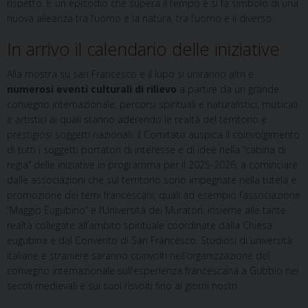
rispetto. È un episodio che supera il tempo e si fa simbolo di una
nuova alleanza tra l’uomo e la natura, tra l’uomo e il diverso.
In arrivo il calendario delle iniziative
Alla mostra su san Francesco e il lupo si uniranno altri e
numerosi eventi culturali di rilievo
a partire da un grande
convegno internazionale, percorsi spirituali e naturalistici, musicali
e artistici ai quali stanno aderendo le realtà del territorio e
prestigiosi soggetti nazionali: il Comitato auspica il coinvolgimento
di tutti i soggetti portatori di interesse e di idee nella “cabina di
regia” delle iniziative in programma per il 2025-2026, a cominciare
dalle associazioni che sul territorio sono impegnate nella tutela e
promozione dei temi francescani, quali ad esempio l’associazione
“Maggio Eugubino” e l’Università dei Muratori, insieme alle tante
realtà collegate all’ambito spirituale coordinate dalla Chiesa
eugubina e dal Convento di San Francesco. Studiosi di università
italiane e straniere saranno coinvolti nell’organizzazione del
convegno internazionale sull’esperienza francescana a Gubbio nei
secoli medievali e sui suoi risvolti fino ai giorni nostri.