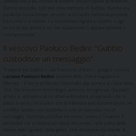
l’alterità non è più motivo di scontro, ma possibilità di relazione.
Questo episodio, così vivo nella memoria di Gubbio, diventa una
parabola senza tempo: un invito a riscoprire l’armonia possibile
tra l’uomo e la natura, e a riconoscere dignità e rispetto a ogni
forma di vita, anche a ciò che inizialmente ci appare distante o
incomprensibile”.
Il vescovo Paolucci Bedini: “Gubbio
custodisce un messaggio”
“Il legame tra Gubbio e san Francesco d’Assisi – spiega il vescovo
Luciano Paolucci Bedini
, pastore della Chiesa eugubina e
tifernate – è vivo e profondo, intrecciato alla storia e al cuore della
città. Qui Francesco trovò rifugio, amicizia, accoglienza. Qui parlò
al lupo e, attraverso di lui, all’umanità intera, insegnando che la
paura si vince con la pace, che la fraternità può nascere anche nel
conflitto. Gubbio non custodisce solo un episodio, ma un
messaggio: l’armonia possibile tra uomo, creato e Creatore. È
un’eredità che si respira nei silenzi del monte, nella pietra delle
chiese, nello sguardo della gente. Una vocazione che chiede di